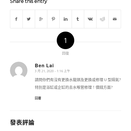
Share this entry
1
回復
Ben Lai
3 月 21, 2020 - 1:16 上午
says:
請問你們有沒有更換水龍頭及更換或修理 U 型隔氣?
特別是浴缸或企缸的去水喉管修理！價錢方面?
回覆
發表評論