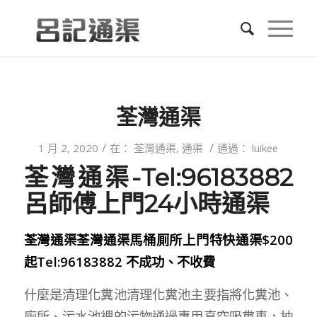
荃灣通渠
/
/
1 月 2, 2020
在：
荃灣通渠
,
通渠
通過：
luikee
荃灣通渠-Tel:96183882
呂師傅上門24小時通渠
荃灣通渠荃灣通渠馬桶厠所上門特快通渠$200
起Tel:96183882 不成功、不收費
什麼是清理化糞池清理化糞池主要指將化糞池、
廁所、污水池裡的污物通過專用真空吸糞車，抽