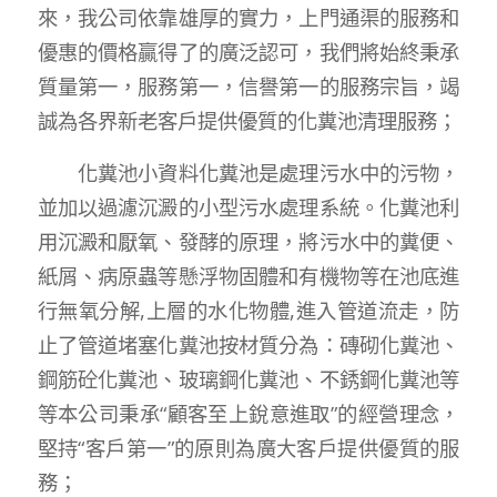
來，我公司依靠雄厚的實力，上門通渠的服務和
優惠的價格贏得了的廣泛認可，我們將始終秉承
質量第一，服務第一，信譽第一的服務宗旨，竭
誠為各界新老客戶提供優質的化糞池清理服務；
化糞池小資料化糞池是處理污水中的污物，
並加以過濾沉澱的小型污水處理系統。化糞池利
用沉澱和厭氧、發酵的原理，將污水中的糞便、
紙屑、病原蟲等懸浮物固體和有機物等在池底進
行無氧分解,上層的水化物體,進入管道流走，防
止了管道堵塞化糞池按材質分為：磚砌化糞池、
鋼筋砼化糞池、玻璃鋼化糞池、不銹鋼化糞池等
等本公司秉承“顧客至上銳意進取”的經營理念，
堅持“客戶第一”的原則為廣大客戶提供優質的服
務；