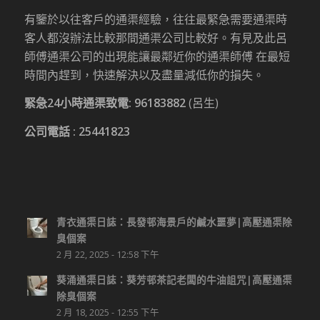
有鑒於以往客戶的通渠經驗，往往最緊急需要通渠時
客人都沒辦法比較那間通渠公司比較好。有見及此呂
師傅通渠公司的出現能讓最鄰近你的通渠師傅 在最短
時間內趕到，快速解決以及盡量減低你的損失。
緊急24小時通渠致電:
96183882
(呂生)
公司電話 :
25441823
青衣通渠日誌：長發邨海景戶的鹹水噩夢|高壓通渠除
臭個案
2 月 22, 2025 - 12:58 下午
葵涌通渠日誌：葵芳邨茶記老闆的牛油詛咒|高壓通渠
除臭個案
2 月 18, 2025 - 12:55 下午