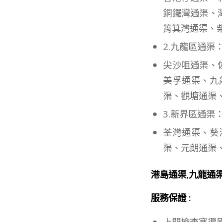
銅鑼灣通渠、
筲箕灣通渠、
2.九龍區通渠
尖沙咀通渠、
美孚通渠、九
渠、觀塘通渠
3.新界區通渠
荃灣通渠、葵
渠、元朗通渠
港島通渠,九龍通
服務保證 :
上門檢查塞渠