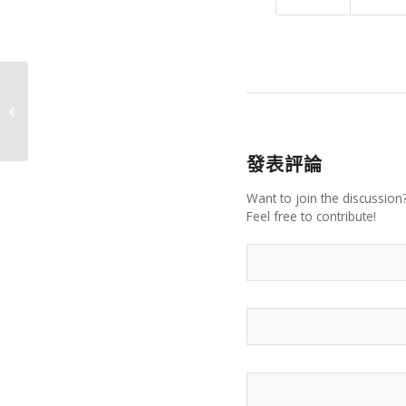
大圍通渠
發表評論
Want to join the discussion
Feel free to contribute!