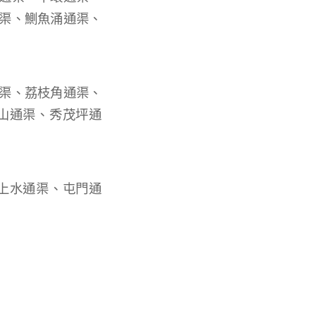
渠、鰂魚涌通渠、
渠、荔枝角通渠、
山通渠、秀茂坪通
上水通渠、屯門通