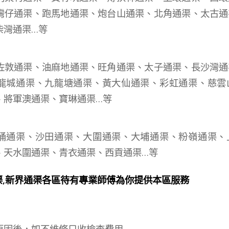
灣仔通渠、跑馬地通渠、炮台山通渠、北角通渠、太古通
柴灣通渠…等
：
佐敦通渠、油麻地通渠、旺角通渠、太子通渠、長沙灣通
龍城通渠、九龍塘通渠、黃大仙通渠、彩虹通渠、慈雲
、將軍澳通渠、寶琳通渠…等
：
涌通渠、沙田通渠、大圍通渠、大埔通渠、粉嶺通渠、
、天水圍通渠、青衣通渠、西貢通渠…等
渠,新界通渠各區待有專業師傅為你提供本區服務
原因後，如不維修只收檢查費用