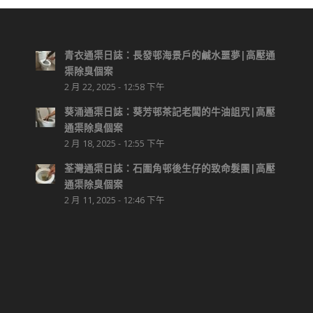
青衣通渠日誌：長發邨海景戶的鹹水噩夢|高壓通
渠除臭個案
2 月 22, 2025 - 12:58 下午
葵涌通渠日誌：葵芳邨茶記老闆的牛油詛咒|高壓
通渠除臭個案
2 月 18, 2025 - 12:55 下午
荃灣通渠日誌：石圍角邨後生仔的致命髮團|高壓
通渠除臭個案
2 月 11, 2025 - 12:46 下午