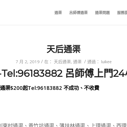
通渠
呂師傅通渠
通渠問題
服務
天后通渠
/
/
7 月 2, 2019
在：
天后通渠
,
通渠
通過：
luikee
Tel:96183882 呂師傅上門
$200起Tel:96183882 不成功、不收費
：
利東村通渠、黃竹坑通渠、薄扶林通渠、上環通渠、西環