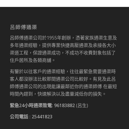
呂師傅通渠
呂師傅通渠公司於1955年創辦，憑著家族通渠生意及
多年通渠經驗，提供專業快捷高壓通渠及承接各大小
渠道工程，保證通渠成功，不成功不收費對象包括了
住戶居所及各類商舖。
有鑒於以往客戶的通渠經驗，往往最緊急需要通渠時
客人都沒辦法比較那間通渠公司比較好。有見及此呂
師傅通渠公司的出現能讓最鄰近你的通渠師傅 在最短
時間內趕到，快速解決以及盡量減低你的損失。
緊急24小時通渠致電:
96183882
(呂生)
公司電話 :
25441823