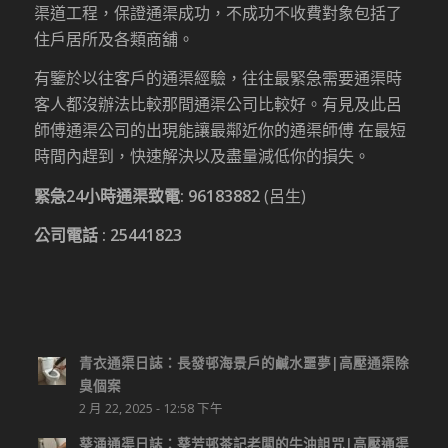
渠道工程，保證通渠成功，不成功不收費對象包括了
住戶居所及各類商舖。
有鑒於以往客戶的通渠經驗，往往最緊急需要通渠時
客人都沒辦法比較那間通渠公司比較好。有見及此呂
師傅通渠公司的出現能讓最鄰近你的通渠師傅 在最短
時間內趕到，快速解決以及盡量減低你的損失。
緊急24小時通渠致電:
96183882
(呂生)
公司電話 :
25441823
青衣通渠日誌：長發邨海景戶的鹹水噩夢|高壓通渠除
臭個案
2 月 22, 2025 - 12:58 下午
葵涌通渠日誌：葵芳邨茶記老闆的牛油詛咒|高壓通渠