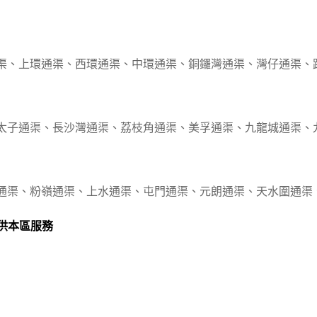
渠、上環通渠、西環通渠、中環通渠、銅鑼灣通渠、灣仔通渠、
太子通渠、長沙灣通渠、荔枝角通渠、美孚通渠、九龍城通渠、
通渠、粉嶺通渠、上水通渠、屯門通渠、元朗通渠、天水圍通渠
供本區服務