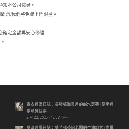
通知本公司職員。
問題,我們將免費上門跟進。
您確定金額再安心修理
 。
青衣通渠日誌：長發邨海景戶的鹹水噩夢|高壓通
渠除臭個案
2 月 22, 2025 - 12:58 下午
葵涌通渠日誌：葵芳邨茶記老闆的牛油詛咒|高壓