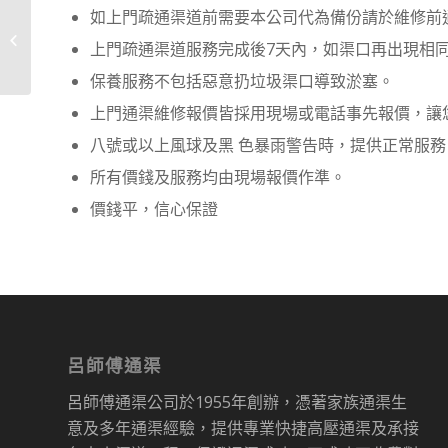
如上門疏通渠道前需要本公司代為備份請於維修前
大埔墟通渠
上門疏通渠道服務完成後7天內，如渠口再出現相同
保養服務不包括惡意扔垃圾渠口導致淤塞。
上門通渠維修報價皆採用現場或電話事先報價，讓
八號或以上風球及黑 色暴雨警告時，提供正常服務
所有價錢及服務均由現場報價作準。
價錢平，信心保證
呂師傅通渠
呂師傅通渠公司於1955年創辦，憑著家族通渠生
意及多年通渠經驗，提供專業快捷高壓通渠及承接