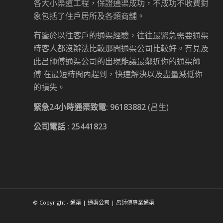
各大小渠道工程，保證通渠成功，不成功不收費對
象包括了住戶居所及各類商舖。
有鑒於以往客戶的通渠經驗，往往最緊急需要通渠
時客人都沒辦法比較那間通渠公司比較好。有見及
此呂師傅通渠公司的出現能讓最鄰近你的通渠師
傅 在最短時間內趕到，快速解決以及盡量減低你
的損失。
緊急24小時通渠致電:
96183882
(呂生)
公司電話 :
25441823
© Copyright - 通渠 | 通渠公司 | 呂師傅專業通渠