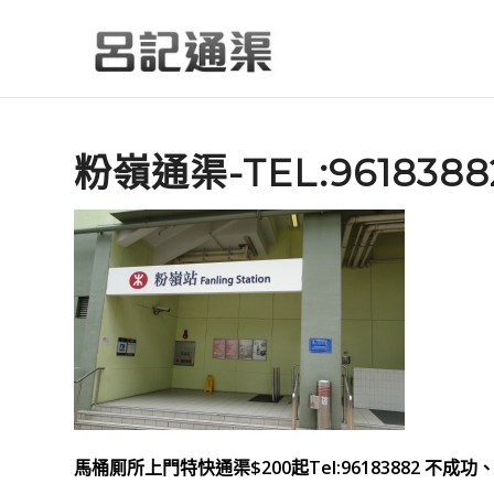
粉嶺通渠-TEL:96183
馬桶厠所上門特快通渠$200起Tel:96183882 不成功