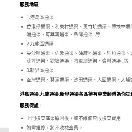
服務地區:
1.港島區通渠：
香港仔通渠、利東村通渠、黃竹坑通渠、薄扶林通
涌通渠、筲箕灣通渠、柴灣通渠…等
2.九龍區通渠：
尖沙咀通渠、佐敦通渠、油麻地通渠、旺角通渠、
茂坪通渠、觀塘通渠、將軍澳通渠、寶琳通渠…等
3.新界區通渠：
荃灣通渠、葵涌通渠、沙田通渠、大圍通渠、大埔
港島通渠,九龍通渠,新界通渠各區待有專業師傅為你提
服務保證 :
上門檢查塞渠原因後，如不維修只收檢查費用
如需維修，將不收檢查費。