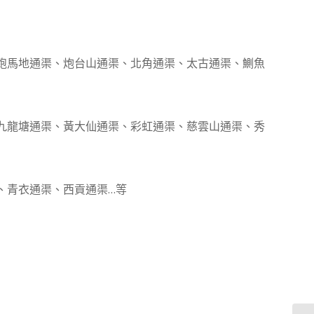
跑馬地通渠、炮台山通渠、北角通渠、太古通渠、鰂魚
九龍塘通渠、黃大仙通渠、彩虹通渠、慈雲山通渠、秀
、青衣通渠、西貢通渠…等