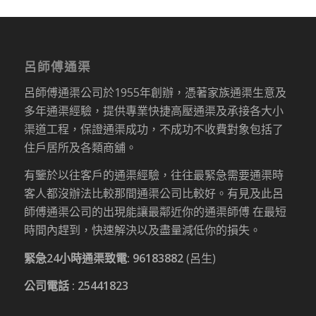
呂師傅通渠
呂師傅通渠公司於1955年創辦，憑著家族通渠生意及
多年通渠經驗，提供專業快捷高壓通渠及承接各大小
渠道工程，保證通渠成功，不成功不收費對象包括了
住戶居所及各類商舖。
有鑒於以往客戶的通渠經驗，往往最緊急需要通渠時
客人都沒辦法比較那間通渠公司比較好。有見及此呂
師傅通渠公司的出現能讓最鄰近你的通渠師傅 在最短
時間內趕到，快速解決以及盡量減低你的損失。
緊急24小時通渠致電:
96183882
(呂生)
公司電話 :
25441823