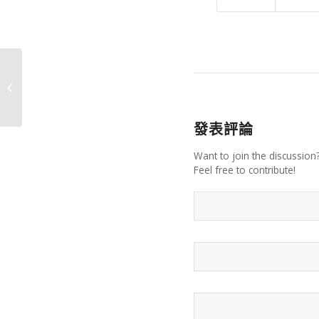
東涌通渠
發表評論
Want to join the discussion
Feel free to contribute!