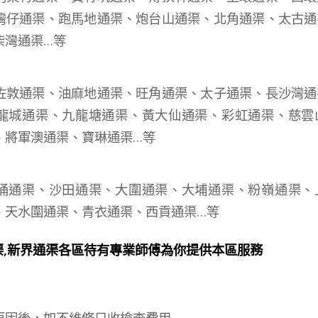
灣仔通渠、跑馬地通渠、炮台山通渠、北角通渠、太古通
柴灣通渠…等
：
佐敦通渠、油麻地通渠、旺角通渠、太子通渠、長沙灣通
龍城通渠、九龍塘通渠、黃大仙通渠、彩虹通渠、慈雲
、將軍澳通渠、寶琳通渠…等
：
涌通渠、沙田通渠、大圍通渠、大埔通渠、粉嶺通渠、
、天水圍通渠、青衣通渠、西貢通渠…等
渠,新界通渠各區待有專業師傅為你提供本區服務
原因後，如不維修只收檢查費用