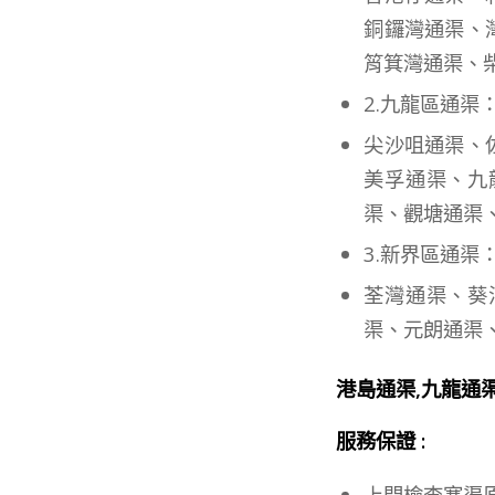
銅鑼灣通渠、
筲箕灣通渠、
2.九龍區通渠
尖沙咀通渠、
美孚通渠、九
渠、觀塘通渠
3.新界區通渠
荃灣通渠、葵
渠、元朗通渠
港島通渠,九龍通
服務保證 :
上門檢查塞渠