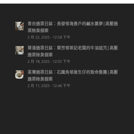
青衣通渠日誌：長發邨海景戶的鹹水噩夢|高壓通
渠除臭個案
2 月 22, 2025 - 12:58 下午
葵涌通渠日誌：葵芳邨茶記老闆的牛油詛咒|高壓
通渠除臭個案
2 月 18, 2025 - 12:55 下午
荃灣通渠日誌：石圍角邨後生仔的致命髮團|高壓
通渠除臭個案
2 月 11, 2025 - 12:46 下午