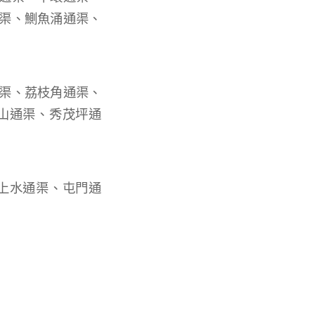
渠、鰂魚涌通渠、
渠、荔枝角通渠、
山通渠、秀茂坪通
上水通渠、屯門通