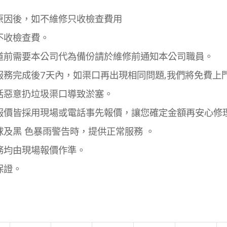
原因後，如不維修只收檢查費用
不收檢查費。
道前需要本公司代為備份請於維修前通知本公司職員。
服務完成後7天內，如渠口再出現相同問題,我們將免費上
括惡意扔垃圾渠口導致淤塞。
報價皆採用現場或電話事先報價，讓您確定金額再安心修
球及黑 色暴雨警告時，提供正常服務 。
務均由現場報價作準。
保證。