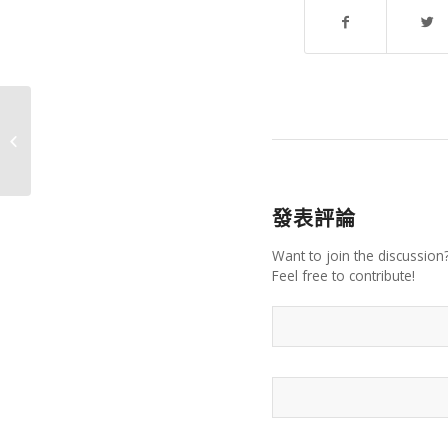
深水埗通渠
發表評論
Want to join the discussion
Feel free to contribute!