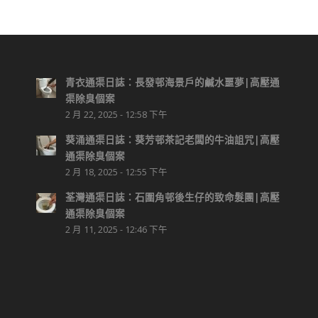
青衣通渠日誌：長發邨海景戶的鹹水噩夢|高壓通
渠除臭個案
2 月 22, 2025 - 12:58 下午
葵涌通渠日誌：葵芳邨茶記老闆的牛油詛咒|高壓
通渠除臭個案
2 月 18, 2025 - 12:55 下午
荃灣通渠日誌：石圍角邨後生仔的致命髮團|高壓
通渠除臭個案
2 月 11, 2025 - 12:46 下午