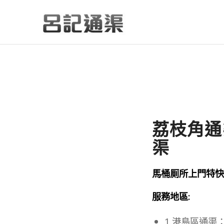
荔枝角通渠
渠
馬桶厠所上門特快通渠
服務地區:
1.港島區通渠