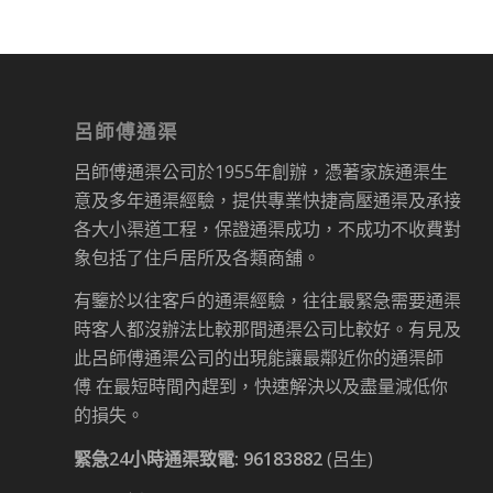
呂師傅通渠
呂師傅通渠公司於1955年創辦，憑著家族通渠生
意及多年通渠經驗，提供專業快捷高壓通渠及承接
各大小渠道工程，保證通渠成功，不成功不收費對
象包括了住戶居所及各類商舖。
有鑒於以往客戶的通渠經驗，往往最緊急需要通渠
時客人都沒辦法比較那間通渠公司比較好。有見及
此呂師傅通渠公司的出現能讓最鄰近你的通渠師
傅 在最短時間內趕到，快速解決以及盡量減低你
的損失。
緊急24小時通渠致電:
96183882
(呂生)