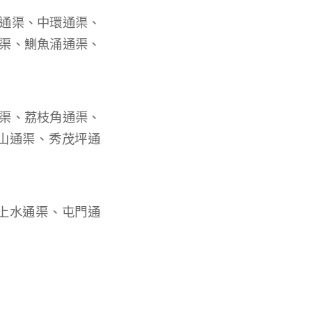
通渠、中環通渠、
渠、鰂魚涌通渠、
渠、荔枝角通渠、
山通渠、秀茂坪通
上水通渠、屯門通