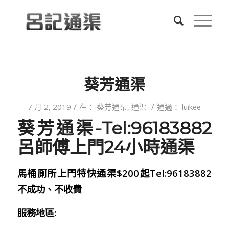
葵芳通渠
/
/
7 月 2, 2019
在：
葵芳通渠
,
通渠
通過：
luikee
葵芳通渠-Tel:96183882
呂師傅上門24小時通渠
馬桶厠所上門特快通渠$200起Tel:96183882
不成功、不收費
服務地區: