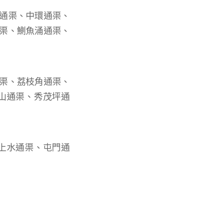
通渠、中環通渠、
渠、鰂魚涌通渠、
渠、荔枝角通渠、
山通渠、秀茂坪通
上水通渠、屯門通