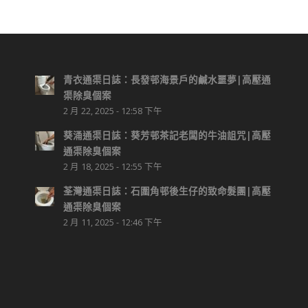
青衣通渠日誌：長發邨海景戶的鹹水噩夢|高壓通
渠除臭個案
2 月 22, 2025 - 12:58 下午
葵涌通渠日誌：葵芳邨茶記老闆的牛油詛咒|高壓
通渠除臭個案
2 月 18, 2025 - 12:55 下午
荃灣通渠日誌：石圍角邨後生仔的致命髮團|高壓
通渠除臭個案
2 月 11, 2025 - 12:46 下午