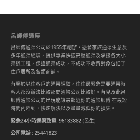
呂師傅通渠
呂師傅通渠公司於1955年創辦，憑著家族通渠生意及
多年通渠經驗，提供專業快捷高壓通渠及承接各大小
渠道工程，保證通渠成功，不成功不收費對象包括了
住戶居所及各類商舖。
有鑒於以往客戶的通渠經驗，往往最緊急需要通渠時
客人都沒辦法比較那間通渠公司比較好。有見及此呂
師傅通渠公司的出現能讓最鄰近你的通渠師傅 在最短
時間內趕到，快速解決以及盡量減低你的損失。
緊急24小時通渠致電:
96183882
(呂生)
公司電話 :
25441823