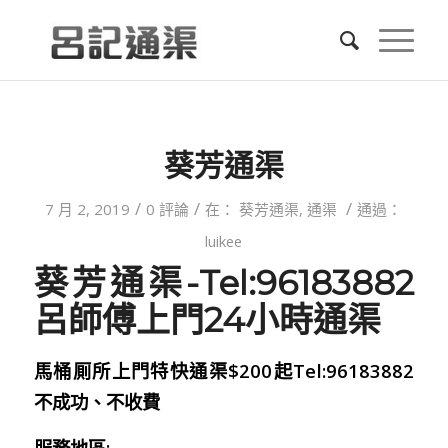
葵芳通渠
/
/
/
7 月 2, 2019
0 評論
在：
葵芳通渠
,
通渠
通過：
luikee
葵芳通渠-Tel:96183882
呂師傅上門24小時通渠
馬桶厠所上門特快通渠$200起Tel:96183882
不成功、不收費
服務地區: