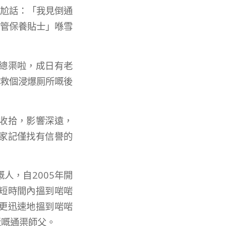
尷尬話：「我見倒通
渠管保養貼士」喺雪
總渠啦，成日有老
苑救個浸爆厠所嘅後
收拾，影響深遠，
家記僅找有信譽的
人，自2005年開
短時間內搵到啱啱
更迅速地搵到啱啱
近嘅通渠師父。