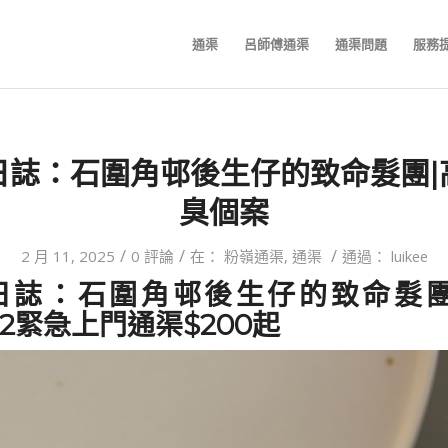
通渠
呂師傅通渠
通渠問題
服務
日誌：石圍角邨後生仔的致命髮團|
臭個案
/
/
/
2 月 11, 2025
0 評論
在：
粉嶺通渠
,
通渠
通過：
luikee
日誌：石圍角邨後生仔的致命髮
882緊急上門通渠$200起