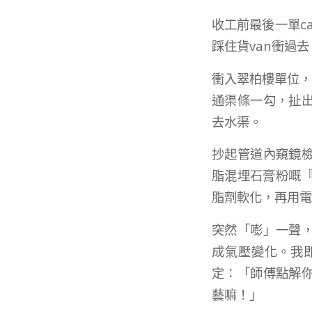
收工前最後一單c
踩住貨van衝過
衝入翠柏樓單位，
通渠條一勾，扯
去水渠。
抄起管道內窺鏡
脂混埋石膏粉嘅
脂劑軟化，再用電
突然「嘭」一聲
成氣壓變化。我
定：「師傅點解
藝嘛！」