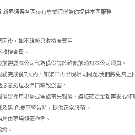
渠,新界通渠各區待有專業師傅為你提供本區服務
原因後，如不維修只收檢查費用
不收檢查費。
道前需要本公司代為備份請於維修前通知本公司職員。
服務完成後7天內，如渠口再出現相同問題,我們將免費上
括惡意扔垃圾渠口導致淤塞。
報價皆採用現場或電話事先報價，讓您確定金額再安心修
球及黑 色暴雨警告時，提供正常服務 。
務均由現場報價作準。
保證。