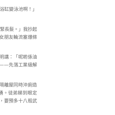
個浴缸變泳池啊！」
養緊長髮。」我抄起
女朋友輪流塞爆條
明講：「呢啲係油
——先落工業級解
隔離屋同時沖廁造
湧。徒弟睇到眼定
，要預多十八般武