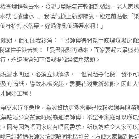
檢查埋鋅盤去水，發現U型隔氣管乾涸到裂紋。老人家
水就唔敢儲水…」我嘆氣換上新膠隔氣，臨走前貼張「
倒杯梳打水落渠，好過你亂倒通渠水啊！」
員陳姐，佢扯住我衫角：「呂師傅得閒幫手睇埋垃圾房條
我望住手錶苦笑：「晏晝兩點再過來，而家要趕去景盛
行，永遠唔會知下個戰場喺邊個角落頭。
出現漏水問題，必須立即解決，一但問題惡化便一發不可
板及有牆紙，導致木板突起，需要花錢重新裝修，因此大
才開始工程！
渠需求近年急增，為咗幫助更多需要尋找粉嶺通渠服務嘅
收集咗唔少高質素嘅粉嶺通渠師傅，希望令家庭可以喺最
父。同時因為唔同家庭有唔同需求，所以為咗令大家可以
哋已經將通渠師父按照唔同地區劃分，方便大家搵到最