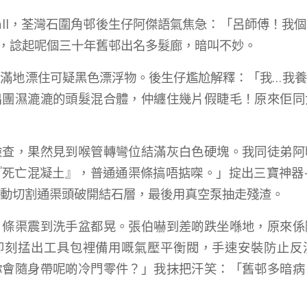
all，荃灣石圍角邨後生仔阿傑語氣焦急：「呂師傅！我
去，諗起呢個三十年舊邨出名多髮廊，暗叫不妙。
滿地漂住可疑黑色漂浮物。後生仔尷尬解釋：「我…我
出團濕漉漉的頭髮混合體，仲纏住幾片假睫毛！原來佢同
檢查，果然見到喉管轉彎位結滿灰白色硬塊。我同徒弟阿
『死亡混凝土』，普通通渠條搞唔掂㗎。」掟出三寶神器
動切割通渠頭破開結石層，最後用真空泵抽走殘渣。
，條渠震到洗手盆都晃。張伯嚇到差啲跌坐喺地，原來係
即刻掹出工具包裡備用嘅氣壓平衡閥，手速安裝防止反
你會隨身帶呢啲冷門零件？」我抹把汗笑：「舊邨多暗病