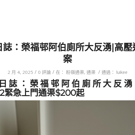
日誌：榮福邨阿伯廁所大反湧|高壓
案
/
/
/
2 月 4, 2025
0 評論
在：
粉嶺通渠
,
通渠
通過：
luikee
日誌：榮福邨阿伯廁所大反湧
882緊急上門通渠$200起