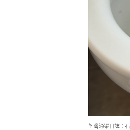
荃灣通渠日誌：石