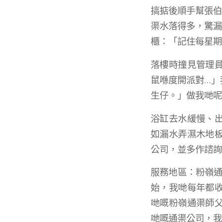
搞掂後順手幫張伯
渠水落得多，驚漏
櫃：「記住每星期
落樓時撞見管理
鼠喺度開派對…」
生仔。」做我哋呢
浴缸去水緩慢、
如漏水弄濕木地
公司，並多作諮詢
服務地區：粉嶺通
始，我哋每年都
哋嘅粉嶺通渠師
哋嘅通渠公司，我