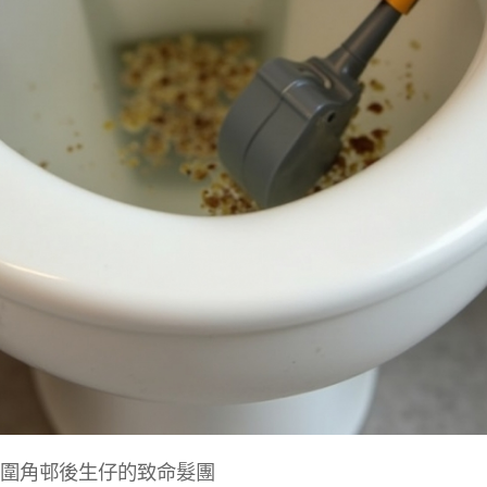
圍角邨後生仔的致命髮團