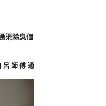
通渠除臭個
|呂師傅通