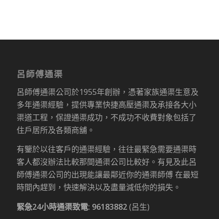
呂師傅通渠
呂師傅通渠公司於1955年創辦，憑著家族通渠生意及
多年通渠經驗，提供專業快捷高壓通渠及承接各大小
渠道工程，保證通渠成功，不成功不收費對象包括了
住戶居所及各類商舖。
有鑒於以往客戶的通渠經驗，往往最緊急需要通渠時
客人都沒辦法比較那間通渠公司比較好。有見及此呂
師傅通渠公司的出現能讓最鄰近你的通渠師傅 在最短
時間內趕到，快速解決以及盡量減低你的損失。
緊急24小時通渠致電:
96183882
(呂生)