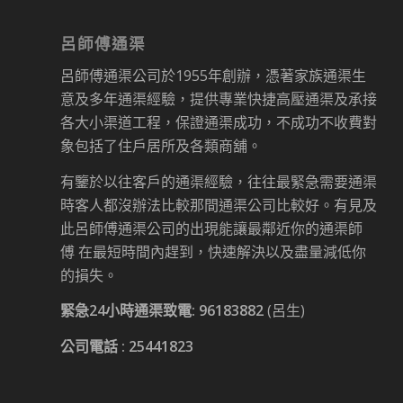
呂師傅通渠
呂師傅通渠公司於1955年創辦，憑著家族通渠生
意及多年通渠經驗，提供專業快捷高壓通渠及承接
各大小渠道工程，保證通渠成功，不成功不收費對
象包括了住戶居所及各類商舖。
有鑒於以往客戶的通渠經驗，往往最緊急需要通渠
時客人都沒辦法比較那間通渠公司比較好。有見及
此呂師傅通渠公司的出現能讓最鄰近你的通渠師
傅 在最短時間內趕到，快速解決以及盡量減低你
的損失。
緊急24小時通渠致電:
96183882
(呂生)
公司電話 :
25441823