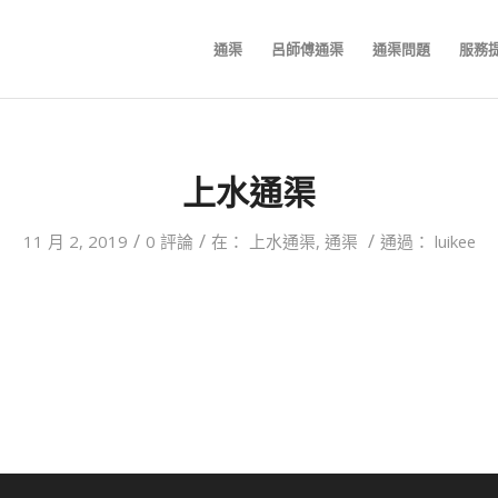
通渠
呂師傅通渠
通渠問題
服務
上水通渠
/
/
/
11 月 2, 2019
0 評論
在：
上水通渠
,
通渠
通過：
luikee