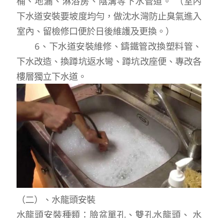
桶、地漏、淋浴房、陰溝等下水管道。 （室內
下水道安裝要坡度均勻，做沈水灣防止臭氣進入
室內、留檢修口便於日後維護及更換。）
6、下水道安裝維修、鑄鐵管改換塑料管、
下水改造、換蹲坑返水彎、蹲坑改座便、專改各
樓層獨立下水道。
（二）、水龍頭安裝
水龍頭安裝種類：臉盆單孔、雙孔水龍頭、 水