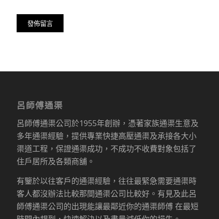
呂師傅通渠
呂師傅通渠公司於1955年創辦，憑著家族通渠生意及
多年通渠經驗，提供專業快捷高壓通渠及承接各大小
渠道工程，保證通渠成功，不成功不收費對象包括了
住戶居所及各類商舖。
有鑒於以往客戶的通渠經驗，往往最緊急需要通渠時
客人都沒辦法比較那間通渠公司比較好。有見及此呂
師傅通渠公司的出現能讓最鄰近你的通渠師傅 在最短
時間內趕到，快速解決以及盡量減低你的損失。