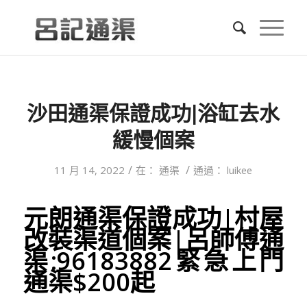
沙田通渠保證成功|浴缸去水
緩慢個案
/
/
11 月 14, 2022
在：
通渠
通過：
luikee
元朗通渠保證成功|村屋
改裝渠道個案|呂師傅通
渠:96183882緊急上門
通渠$200起