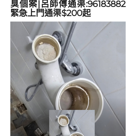
臭
個案|呂師傅通渠:96183882
緊急上門通渠$200起