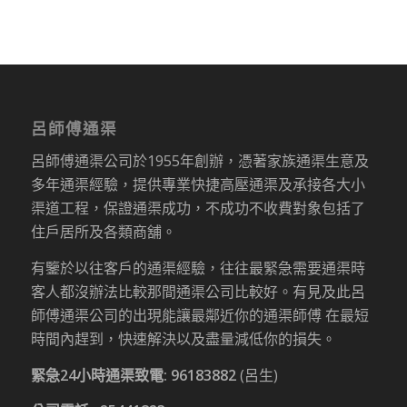
呂師傅通渠
呂師傅通渠公司於1955年創辦，憑著家族通渠生意及
多年通渠經驗，提供專業快捷高壓通渠及承接各大小
渠道工程，保證通渠成功，不成功不收費對象包括了
住戶居所及各類商舖。
有鑒於以往客戶的通渠經驗，往往最緊急需要通渠時
客人都沒辦法比較那間通渠公司比較好。有見及此呂
師傅通渠公司的出現能讓最鄰近你的通渠師傅 在最短
時間內趕到，快速解決以及盡量減低你的損失。
緊急24小時通渠致電:
96183882
(呂生)