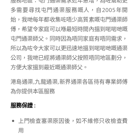
服務地區：屯門通渠需求近年急增，為咗幫助更
多需要尋找屯門通渠服務嘅人，自2005年開
始，我哋每年都收集咗唔少高質素嘅屯門通渠師
傅，希望令家庭可以喺最短時間內搵到啱啱哋嘅
屯門通渠師父。同時因為唔同家庭有唔同需求，
所以為咗令大家可以更迅速地搵到啱啱哋嘅通渠
公司，我哋已經將通渠師父按照唔同地區劃分，
方便大家搵到最近嘅通渠師父。
港島通渠,九龍通渠,新界通渠各區待有專業師傅
為你提供本區服務
服務保證 :
上門檢查塞渠原因後，如不維修只收檢查費
用