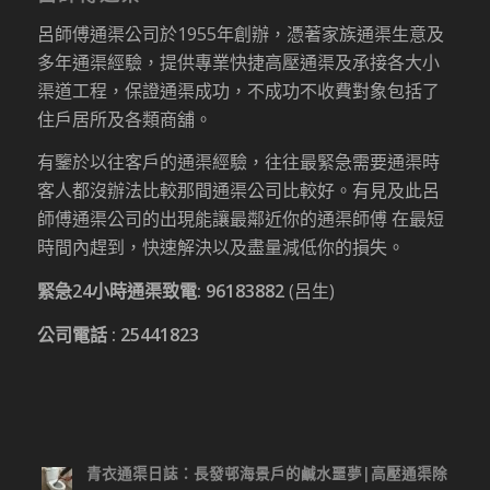
呂師傅通渠公司於1955年創辦，憑著家族通渠生意及
多年通渠經驗，提供專業快捷高壓通渠及承接各大小
渠道工程，保證通渠成功，不成功不收費對象包括了
住戶居所及各類商舖。
有鑒於以往客戶的通渠經驗，往往最緊急需要通渠時
客人都沒辦法比較那間通渠公司比較好。有見及此呂
師傅通渠公司的出現能讓最鄰近你的通渠師傅 在最短
時間內趕到，快速解決以及盡量減低你的損失。
緊急24小時通渠致電:
96183882
(呂生)
公司電話 :
25441823
青衣通渠日誌：長發邨海景戶的鹹水噩夢|高壓通渠除