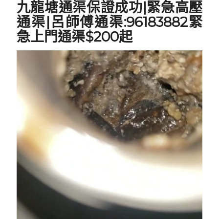
九龍塘
通渠保證成功|
緊急高壓
通渠
|呂師傅通渠:96183882緊
急上門通渠$200起