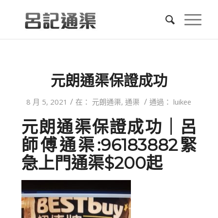
元朗通渠保證成功
/
/
8 月 5, 2021
在：
元朗通渠
,
通渠
通過：
luikee
元朗通渠保證成功｜呂
師傅通渠:96183882緊
急上門通渠$200起