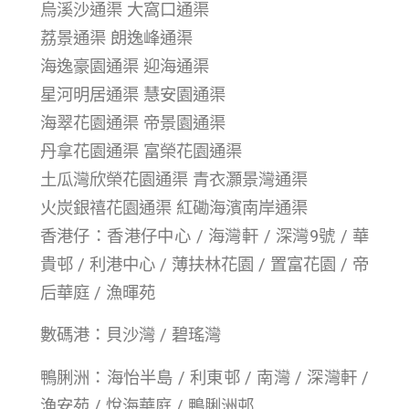
烏溪沙通渠 大窩口通渠
荔景通渠 朗逸峰通渠
海逸豪園通渠 迎海通渠
星河明居通渠 慧安園通渠
海翠花園通渠 帝景園通渠
丹拿花園通渠 富榮花園通渠
土瓜灣欣榮花園通渠 青衣灝景灣通渠
火炭銀禧花園通渠 紅磡海濱南岸通渠
香港仔：香港仔中心 / 海灣軒 / 深灣9號 / 華
貴邨 / 利港中心 / 薄扶林花園 / 置富花園 / 帝
后華庭 / 漁暉苑
數碼港：貝沙灣 / 碧瑤灣
鴨脷洲：海怡半島 / 利東邨 / 南灣 / 深灣軒 /
漁安苑 / 悅海華庭 / 鴨脷洲邨