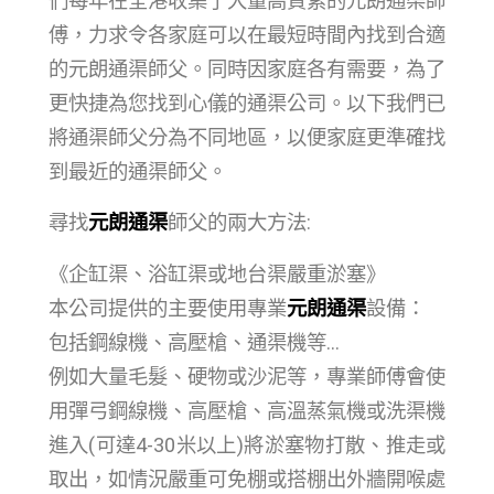
們每年在全港收集了大量高質素的元朗通渠師
傅，力求令各家庭可以在最短時間內找到合適
的元朗通渠師父。同時因家庭各有需要，為了
更快捷為您找到心儀的通渠公司。以下我們已
將通渠師父分為不同地區，以便家庭更準確找
到最近的通渠師父。
尋找
元朗通渠
師父的兩大方法:
《企缸渠、浴缸渠或地台渠嚴重淤塞》
本公司提供的主要使用專業
元朗通渠
設備：
包括鋼線機、高壓槍、通渠機等…
例如大量毛髮、硬物或沙泥等，專業師傅會使
用彈弓鋼線機、高壓槍、高溫蒸氣機或洗渠機
進入(可達4-30米以上)將淤塞物打散、推走或
取出，如情況嚴重可免棚或搭棚出外牆開喉處