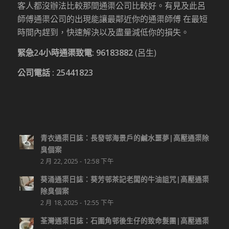
客人都沒辦法比較那間通渠公司比較好。有見及此呂
師傅通渠公司的出現能讓最鄰近你的通渠師傅 在最短
時間內趕到，快速解決以及盡量減低你的損失。
緊急24小時通渠致電:
96183882
(呂生)
公司電話 :
25441823
青衣通渠日誌：長發邨海景戶的鹹水噩夢|高壓通渠除
臭個案
2 月 22, 2025 - 12:58 下午
葵涌通渠日誌：葵芳邨茶記老闆的牛油詛咒|高壓通渠
除臭個案
2 月 18, 2025 - 12:55 下午
荃灣通渠日誌：石圍角邨後生仔的致命髮團|高壓通渠