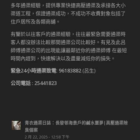
多年通渠經驗，提供專業快捷高壓通渠及承接各大小
渠道工程，保證通渠成功，不成功不收費對象包括了
住戶居所及各類商舖。
有鑒於以往客戶的通渠經驗，往往最緊急需要通渠時
客人都沒辦法比較那間通渠公司比較好。有見及此呂
師傅通渠公司的出現能讓最鄰近你的通渠師傅 在最短
時間內趕到，快速解決以及盡量減低你的損失。
緊急24小時通渠致電:
96183882
(呂生)
公司電話 :
25441823
青衣通渠日誌：長發邨海景戶的鹹水噩夢|高壓通渠除
臭個案
2 月 22, 2025 - 12:58 下午