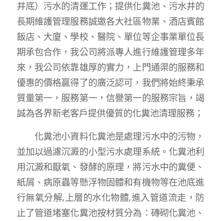
井底）污水的清運工作；提供化糞池、污水井的
長期維護管理服務誠邀各大社區物業、酒店賓館
飯店、大廈、學校、醫院、單位等企事業單位長
期承包合作，我公司將派專人進行維護管理多年
來，我公司依靠雄厚的實力，上門通渠的服務和
優惠的價格贏得了的廣泛認可，我們將始終秉承
質量第一，服務第一，信譽第一的服務宗旨，竭
誠為各界新老客戶提供優質的化糞池清理服務；
化糞池小資料化糞池是處理污水中的污物，
並加以過濾沉澱的小型污水處理系統。化糞池利
用沉澱和厭氧、發酵的原理，將污水中的糞便、
紙屑、病原蟲等懸浮物固體和有機物等在池底進
行無氧分解,上層的水化物體,進入管道流走，防
止了管道堵塞化糞池按材質分為：磚砌化糞池、