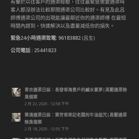
有鑒於以往客戶的通渠經驗，往往最緊急需要通渠時
客人都沒辦法比較那間通渠公司比較好。有見及此呂
師傅通渠公司的出現能讓最鄰近你的通渠師傅 在最短
時間內趕到，快速解決以及盡量減低你的損失。
緊急24小時通渠致電:
96183882
(呂生)
公司電話 :
25441823
青衣通渠日誌：長發邨海景戶的鹹水噩夢|高壓通渠除
臭個案
2 月 22, 2025 - 12:58 下午
葵涌通渠日誌：葵芳邨茶記老闆的牛油詛咒|高壓通渠
除臭個案
2 月 18, 2025 - 12:55 下午