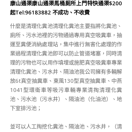
康山通渠康山通渠馬桶厠所上門特快通渠$200
起Tel:96183882 不成功、不收費
什麼是清理化糞池清理化糞池主要指將化糞池、
廁所、污水池裡的污物通過專用真空吸糞車，抽
運至糞便消納處理站，集中進行無害化處理的作
業過程清理化糞池即可以防止管道堵塞，同時清
理的污物也可以用作填埋或施肥真空吸糞車專業
清理化糞池、污水井、隔油池我公司擁有多輛解
放6t真空抽糞車、東風130型真空抽糞車、中燕
1041型環衛車等吸污車輛專業清掏清理化糞
池、污水池（污水井）、隔油池（化油池）、地
下室排污池；
並可以人工掏挖化糞池、隔油池、污水井，（清