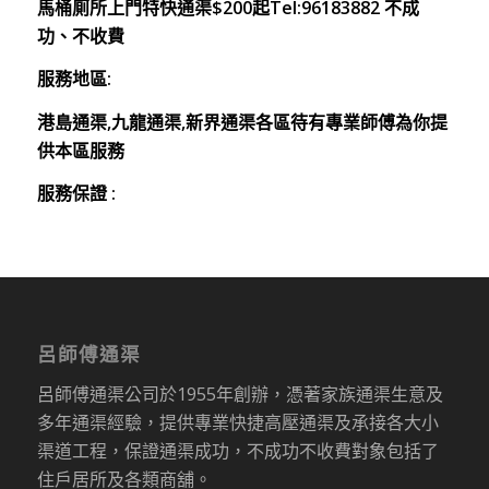
馬桶厠所上門特快通渠$200起Tel:96183882 不成
功、不收費
服務地區:
港島通渠,九龍通渠,新界通渠各區待有專業師傅為你提
供本區服務
服務保證 :
呂師傅通渠
呂師傅通渠公司於1955年創辦，憑著家族通渠生意及
多年通渠經驗，提供專業快捷高壓通渠及承接各大小
渠道工程，保證通渠成功，不成功不收費對象包括了
住戶居所及各類商舖。