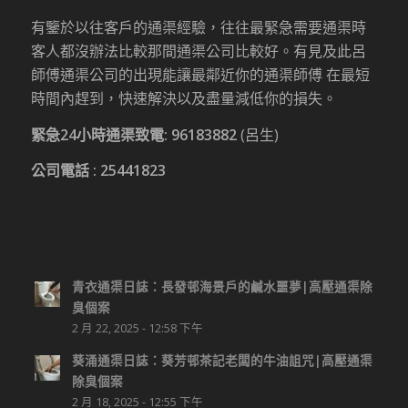
有鑒於以往客戶的通渠經驗，往往最緊急需要通渠時
客人都沒辦法比較那間通渠公司比較好。有見及此呂
師傅通渠公司的出現能讓最鄰近你的通渠師傅 在最短
時間內趕到，快速解決以及盡量減低你的損失。
緊急24小時通渠致電:
96183882
(呂生)
公司電話 :
25441823
青衣通渠日誌：長發邨海景戶的鹹水噩夢|高壓通渠除
臭個案
2 月 22, 2025 - 12:58 下午
葵涌通渠日誌：葵芳邨茶記老闆的牛油詛咒|高壓通渠
除臭個案
2 月 18, 2025 - 12:55 下午