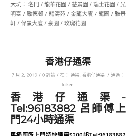
大坑： 名門 / 龍華花園 / 慧景園 / 瑞士花園 / 光
明臺 / 勵德邨 / 龍濤苑 / 金龍大廈 / 龍園 / 雅景
軒 / 偉景大廈 / 豪園 / 玫瑰花園
香港仔通渠
/
/
/
7 月 2, 2019
0 評論
在：
通渠
,
香港仔通渠
通過：
luikee
香港仔通渠-
Tel:96183882 呂師傅上
門24小時通渠
馬桶厠所上門特快通渠$200起Tel:96183882