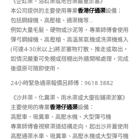
《企缸渠、浴缸渠或地台渠嚴重淤塞》
本公司提供的主要使用專業
香港仔通渠
設備：
包括鋼線機、高壓槍、通渠機等…
例如大量毛髮、硬物或沙泥等，專業師傅會使用
彈弓鋼線機、高壓槍、高溫蒸氣機或洗渠機進入
(可達4-30米以上)將淤塞物打散、推走或取出，
如情況嚴重可免棚或搭棚出外牆開喉處理，完成
後還原可隨即使用。
24小時緊急通渠報價呂師傅：9618 3882
《沙井渠、化糞渠、雨水渠或大廈街鋪渠淤塞》
主要使用的專業
香港仔通渠
設備：
高壓車、吸糞車、高壓水機、大型彈弓機
專業師傅會視察渠道結構走向，起出沙井蓋使用
高壓通渠水車、吸糞車、高壓水機或大型彈弓機