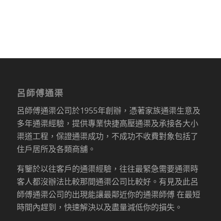
呂師傅通渠
呂師傅通渠公司於1955年創辦，憑著家族通渠生意及
多年通渠經驗，提供專業快捷高壓通渠及承接各大小
渠道工程，保證通渠成功，不成功不收費對象包括了
住戶居所及各類商舖。
有鑒於以往客戶的通渠經驗，往往最緊急需要通渠時
客人都沒辦法比較那間通渠公司比較好。有見及此呂
師傅通渠公司的出現能讓最鄰近你的通渠師傅 在最短
時間內趕到，快速解決以及盡量減低你的損失。