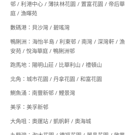
邨 / 利港中心 / 薄扶林花園 / 置富花園 / 帝后華
庭 / 漁暉苑
數碼港：貝沙灣 / 碧瑤灣
鴨脷洲：海怡半島 / 利東邨 / 南灣 / 深灣軒 / 漁
安苑 / 悅海華庭 / 鴨脷洲邨
跑馬地：陽明山莊 / 比華利山 / 禮頓山
北角：城市花園 / 丹拿花園 / 和富花園
鰂魚涌：南豐新邨 / 鯉景灣
美孚：美孚新邨
大角咀：奧運站 / 凱帆軒 / 奧海城
九龍灣：淘大花園 / 德福花園 / 麗晶花園 / 啟業