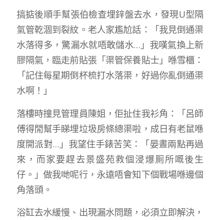
搞掂後順手幫張伯檢查埋鋅盤去水，發現U型隔
氣管乾涸到裂紋。老人家尷尬話：「我見倒通渠
水落得多，驚漏水就唔敢儲水…」我嘆氣換上新
膠隔氣，臨走前貼張「渠管保養貼士」喺雪櫃：
「記住每星期倒杯梳打水落渠，好過你亂倒通渠
水啊！」
落樓時撞見管理員陳姐，佢扯住我衫角：「呂師
傅得閒幫手睇埋垃圾房條總渠啦，成日有老鼠喺
度開派對…」我望住手錶苦笑：「晏晝兩點再過
來，而家要趕去景盛苑救個浸爆厠所嘅後生
仔。」做我哋呢行，永遠唔會知下個戰場喺邊個
角落頭。
浴缸去水緩慢、出現漏水問題，必須立即解決，