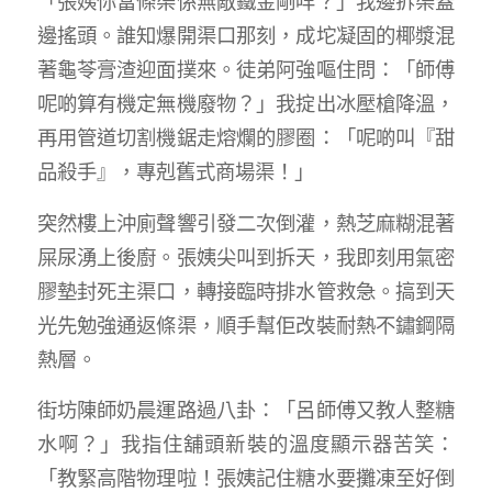
「張姨你當條渠係無敵鐵金剛咩？」我邊拆渠蓋
邊搖頭。誰知爆開渠口那刻，成坨凝固的椰漿混
著龜苓膏渣迎面撲來。徒弟阿強嘔住問：「師傅
呢啲算有機定無機廢物？」我掟出冰壓槍降溫，
再用管道切割機鋸走熔爛的膠圈：「呢啲叫『甜
品殺手』，專剋舊式商場渠！」
突然樓上沖廁聲響引發二次倒灌，熱芝麻糊混著
屎尿湧上後廚。張姨尖叫到拆天，我即刻用氣密
膠墊封死主渠口，轉接臨時排水管救急。搞到天
光先勉強通返條渠，順手幫佢改裝耐熱不鏽鋼隔
熱層。
街坊陳師奶晨運路過八卦：「呂師傅又教人整糖
水啊？」我指住舖頭新裝的溫度顯示器苦笑：
「教緊高階物理啦！張姨記住糖水要攤凍至好倒