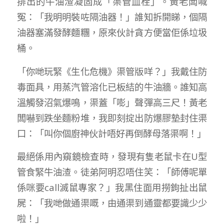
排出的牛油渣凝固成「渠管血栓」。黃老闆喊
冤：「我明明裝咗隔油器！」誰知拆開睇，個隔
油器塞滿發酵麵糰，原來伙計貪方便當佢係垃圾
桶。
「你哋玩緊《生化危機》渠管版咩？」我戴住防
毒面具，用蒸汽管溶化已板結的牛油牆。誰知高
溫觸發沼氣爆鳴，渠蓋「嘭」聲彈高三尺！黃老
闆嚇到跌坐麵粉堆，我即刻掟出防爆膠墊封住渠
口：「叫你個廚神伙計唔好再倒酵母落渠啊！」
最絕係用內窺鏡檢查時，發現有隻老鼠卡在U型
管食緊牛油渣。徒弟阿明忍唔住笑：「師傅呢單
係咪要call滅鼠專家？」我黑住面用撈鉤扯出鼠
屍：「我哋做通渠嘅，由通渠到通靈都要識少少
啦！」