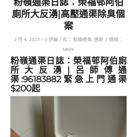
粉嶺通渠日誌：榮福邨阿伯
廁所大反湧|高壓通渠除臭個
案
/
/
/
2 月 4, 2025
0 評論
在：
粉嶺通渠
,
通渠
通過：
luikee
粉嶺通渠日誌：榮福邨阿伯廁
所大反湧
|呂師傅通
渠:96183882緊急上門通渠
$200起