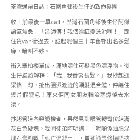
荃灣通渠日誌：石圍角邨後生仔的致命髮團
收工前最後一單call，荃灣石圍角邨後生仔阿傑
語氣焦急：「呂師傅！我個浴缸變泳池啊！」踩
住貨van衝過去，諗起呢個三十年舊邨出名多髮
廊，暗叫不妙。
衝入翠柏樓單位，滿地漂住可疑黑色漂浮物。後
生仔尷尬解釋：「我…我養緊長髮。」我抄起通
渠條一勾，扯出團濕漉漉的頭髮混合體，仲纏住
幾片假睫毛！原來佢同女朋友輪流塞爆條去水
渠。
抄起管道內窺鏡檢查，果然見到喉管轉彎位結滿
灰白色硬塊。我同徒弟阿明講：「呢啲係油脂混
埋石膏粉嘅『死亡混凝土』，普通通渠條搞唔掂