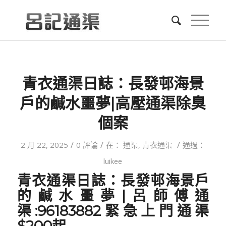
青衣通渠日誌：長發邨海景
戶的鹹水噩夢|高壓通渠除臭
個案
/
/
/
2 月 22, 2025
0 評論
在：
通渠
,
青衣通渠
通過：
luikee
青衣
通渠日誌：
長發邨海景戶
的鹹水噩夢|呂師傅通
渠:96183882緊急上門通渠