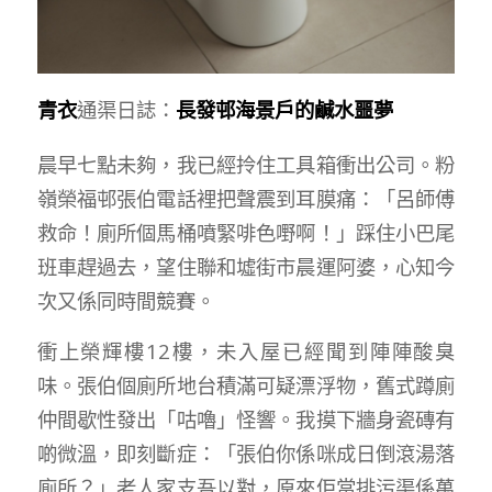
青衣
通渠日誌：
長發邨海景戶的鹹水噩夢
晨早七點未夠，我已經拎住工具箱衝出公司。粉
嶺榮福邨張伯電話裡把聲震到耳膜痛：「呂師傅
救命！廁所個馬桶噴緊啡色嘢啊！」踩住小巴尾
班車趕過去，望住聯和墟街市晨運阿婆，心知今
次又係同時間競賽。
衝上榮輝樓12樓，未入屋已經聞到陣陣酸臭
味。張伯個廁所地台積滿可疑漂浮物，舊式蹲廁
仲間歇性發出「咕嚕」怪響。我摸下牆身瓷磚有
啲微溫，即刻斷症：「張伯你係咪成日倒滾湯落
廁所？」老人家支吾以對，原來佢當排污渠係萬