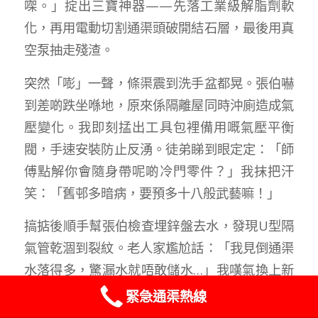
㗎。」掟出三寶神器——先落工業級解脂劑軟
化，再用電動切割通渠頭破開結石層，最後用真
空泵抽走殘渣。
突然「嘭」一聲，條渠震到洗手盆都晃。張伯嚇
到差啲跌坐喺地，原來係隔離屋同時沖廁造成氣
壓變化。我即刻掹出工具包裡備用嘅氣壓平衡
閥，手速安裝防止反湧。徒弟睇到眼定定：「師
傅點解你會隨身帶呢啲冷門零件？」我抹把汗
笑：「舊邨多暗病，要預多十八般武藝嘛！」
搞掂後順手幫張伯檢查埋鋅盤去水，發現U型隔
氣管乾涸到裂紋。老人家尷尬話：「我見倒通渠
水落得多，驚漏水就唔敢儲水…」我嘆氣換上新
膠隔氣，臨走前貼張「渠管保養貼士」喺雪櫃：
緊急通渠熱線
Whatsapp : 96183882
「記住每星期倒杯梳打水落渠，好過你亂倒通渠