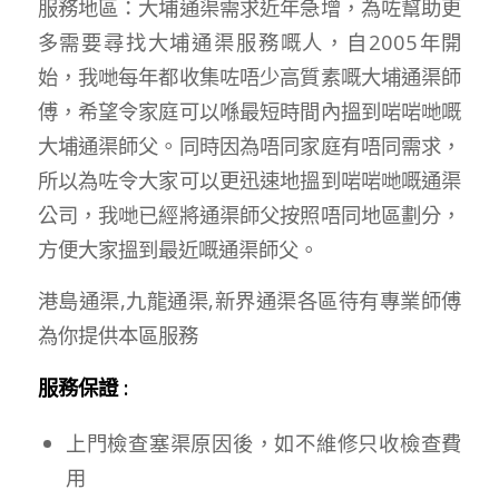
服務地區：大埔通渠需求近年急增，為咗幫助更
多需要尋找大埔通渠服務嘅人，自2005年開
始，我哋每年都收集咗唔少高質素嘅大埔通渠師
傅，希望令家庭可以喺最短時間內搵到啱啱哋嘅
大埔通渠師父。同時因為唔同家庭有唔同需求，
所以為咗令大家可以更迅速地搵到啱啱哋嘅通渠
公司，我哋已經將通渠師父按照唔同地區劃分，
方便大家搵到最近嘅通渠師父。
港島通渠,九龍通渠,新界通渠各區待有專業師傅
為你提供本區服務
服務保證 :
上門檢查塞渠原因後，如不維修只收檢查費
用