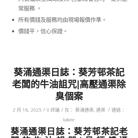
常服務 。
所有價錢及服務均由現場報價作準。
價錢平，信心保證。
葵涌通渠日誌：葵芳邨茶記
老闆的牛油詛咒|高壓通渠除
臭個案
/
/
/
2 月 18, 2025
0 評論
在：
葵涌通渠
,
通渠
通過：
luikee
葵涌
通渠日誌：
葵芳邨茶記老