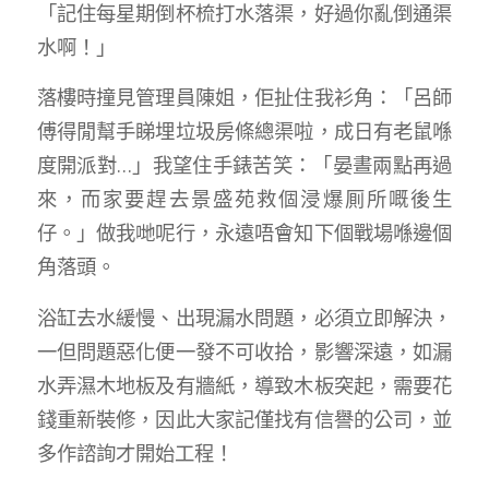
「記住每星期倒杯梳打水落渠，好過你亂倒通渠
水啊！」
落樓時撞見管理員陳姐，佢扯住我衫角：「呂師
傅得閒幫手睇埋垃圾房條總渠啦，成日有老鼠喺
度開派對…」我望住手錶苦笑：「晏晝兩點再過
來，而家要趕去景盛苑救個浸爆厠所嘅後生
仔。」做我哋呢行，永遠唔會知下個戰場喺邊個
角落頭。
浴缸去水緩慢、出現漏水問題，必須立即解決，
一但問題惡化便一發不可收拾，影響深遠，如漏
水弄濕木地板及有牆紙，導致木板突起，需要花
錢重新裝修，因此大家記僅找有信譽的公司，並
多作諮詢才開始工程！