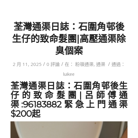
荃灣通渠日誌：石圍角邨後
生仔的致命髮團|高壓通渠除
臭個案
/
/
/
2 月 11, 2025
0 評論
在：
粉嶺通渠
,
通渠
通過：
luikee
荃灣通渠日誌：石圍角邨後生
仔的致命髮團
|呂師傅通
渠:96183882緊急上門通渠
$200起