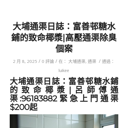
大埔通渠日誌：富善邨糖水
鋪的致命椰漿|高壓通渠除臭
個案
/
/
/
2 月 8, 2025
0 評論
在：
大埔通渠
,
通渠
通過：
luikee
大埔通渠日誌：富善邨糖水鋪
的致命椰漿
|呂師傅通
渠:96183882緊急上門通渠
$200起