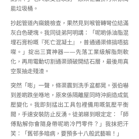
能垃圾桶。
抄起管道內窺鏡檢查，果然見到喉管轉彎位結滿
灰白色硬塊。我同徒弟阿明講：「呢啲係油脂混
埋石膏粉嘅『死亡混凝土』，普通通渠條搞唔掂
㗎。」掟出三寶神器——先落工業級解脂劑軟
化，再用電動切割通渠頭破開結石層，最後用真
空泵抽走殘渣。
突然「嘭」一聲，條渠震到洗手盆都晃。張伯嚇
到差啲跌坐喺地，原來係隔離屋同時沖廁造成氣
壓變化。我即刻掹出工具包裡備用嘅氣壓平衡
閥，手速安裝防止反湧。徒弟睇到眼定定：「師
傅點解你會隨身帶呢啲冷門零件？」我抹把汗
笑：「舊邨多暗病，要預多十八般武藝嘛！」