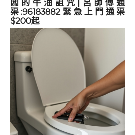
闆的牛油詛咒|呂師傅通
渠:96183882緊急上門通渠
$200起