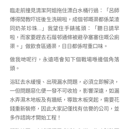
臨走前撞見清潔阿姐拖住漂白水桶行過：「呂師
傅得閒教吓班後生洗碗啦，成個邨嘅渠都係菜渣
同奶茶珍珠…」我望住手錶搖頭：「聽日請早
啦，而家要趕去石蔭邨通條被避孕塞塞住嘅公廁
渠。」做飲食區通渠，日日都係咁重口味。
做我哋呢行，永遠唔會知下個戰場喺邊個角落
頭。
浴缸去水緩慢、出現漏水問題，必須立即解決，
一但問題惡化便一發不可收拾，影響深遠，如漏
水弄濕木地板及有牆紙，導致木板突起，需要花
錢重新裝修，因此大家記僅找有信譽的公司，並
多作諮詢才開始工程！