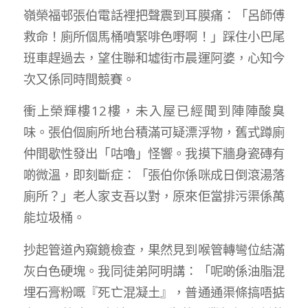
嶺榮福邨張伯電話裡把聲震到耳膜痛：「呂師傅
救命！廁所個馬桶噴緊啡色嘢啊！」踩住小巴尾
班車趕過去，望住聯和墟街市晨運阿婆，心知今
次又係同時間競賽。
衝上榮輝樓12樓，未入屋已經聞到陣陣酸臭
味。張伯個廁所地台積滿可疑漂浮物，舊式蹲廁
仲間歇性發出「咕嚕」怪響。我摸下牆身瓷磚有
啲微溫，即刻斷症：「張伯你係咪成日倒滾湯落
廁所？」老人家支吾以對，原來佢當排污渠係萬
能垃圾桶。
抄起管道內窺鏡檢查，果然見到喉管轉彎位結滿
灰白色硬塊。我同徒弟阿明講：「呢啲係油脂混
埋石膏粉嘅『死亡混凝土』，普通通渠條搞唔掂