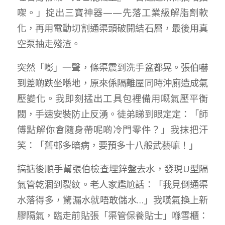
㗎。」掟出三寶神器——先落工業級解脂劑軟
化，再用電動切割通渠頭破開結石層，最後用真
空泵抽走殘渣。
突然「嘭」一聲，條渠震到洗手盆都晃。張伯嚇
到差啲跌坐喺地，原來係隔離屋同時沖廁造成氣
壓變化。我即刻掹出工具包裡備用嘅氣壓平衡
閥，手速安裝防止反湧。徒弟睇到眼定定：「師
傅點解你會隨身帶呢啲冷門零件？」我抹把汗
笑：「舊邨多暗病，要預多十八般武藝嘛！」
搞掂後順手幫張伯檢查埋鋅盤去水，發現U型隔
氣管乾涸到裂紋。老人家尷尬話：「我見倒通渠
水落得多，驚漏水就唔敢儲水…」我嘆氣換上新
膠隔氣，臨走前貼張「渠管保養貼士」喺雪櫃：