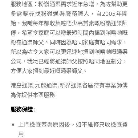
服務地區：粉嶺通渠需求近年急增，為咗幫助更
多需要尋找粉嶺通渠服務嘅人，自2005年開
始，我哋每年都收集咗唔少高質素嘅粉嶺通渠師
傅，希望令家庭可以喺最短時間內搵到啱啱哋嘅
粉嶺通渠師父。同時因為唔同家庭有唔同需求，
所以為咗令大家可以更迅速地搵到啱啱哋嘅通渠
公司，我哋已經將通渠師父按照唔同地區劃分，
方便大家搵到最近嘅通渠師父。
港島通渠,九龍通渠,新界通渠各區待有專業師傅
為你提供本區服務
服務保證 :
上門檢查塞渠原因後，如不維修只收檢查費
用