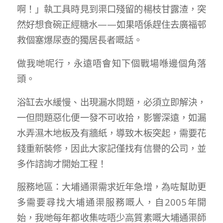
啊！」執工具時見到渠口殘留的楊枝甘露渣，突
然好想食碗正經糖水——如果唔係趕住去廣福邨
救個塞爆尿壺的獨居長者嘅話。
做我哋呢行，永遠唔會知下個戰場喺邊個角落
頭。
浴缸去水緩慢、出現漏水問題，必須立即解決，
一但問題惡化便一發不可收拾，影響深遠，如漏
水弄濕木地板及有牆紙，導致木板突起，需要花
錢重新裝修，因此大家記僅找有信譽的公司，並
多作諮詢才開始工程！
服務地區：大埔通渠需求近年急增，為咗幫助更
多需要尋找大埔通渠服務嘅人，自2005年開
始，我哋每年都收集咗唔少高質素嘅大埔通渠師