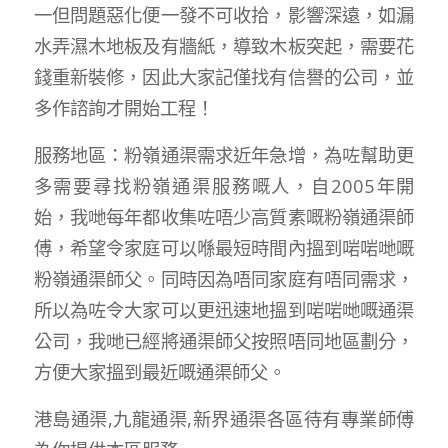
一但問題惡化便一發不可收拾，影響深遠，如漏
水弄濕木地板及有牆紙，導致木板突起，需要花
錢重新裝修，因此大家記僅找有信譽的公司，並
多作諮詢才開始工程！
服務地區：粉嶺通渠需求近年急增，為咗幫助更
多需要尋找粉嶺通渠服務嘅人，自2005年開
始，我哋每年都收集咗唔少高質素嘅粉嶺通渠師
傅，希望令家庭可以喺最短時間內搵到啱啱哋嘅
粉嶺通渠師父。同時因為唔同家庭有唔同需求，
所以為咗令大家可以更迅速地搵到啱啱哋嘅通渠
公司，我哋已經將通渠師父按照唔同地區劃分，
方便大家搵到最近嘅通渠師父。
港島通渠,九龍通渠,新界通渠各區待有專業師傅