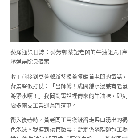
葵涌通渠日誌：葵芳邨茶記老闆的牛油詛咒|高
壓通渠除臭個案
收工前接到葵芳邨新葵樓茶餐廳黃老闆的電話，
背景聲似打仗：「呂師傅！成間舖水浸兼有老鼠
游緊水啊！」我聞到電話裡傳來的牛油味，即刻
袋多兩支工業通渠劑落車。
衝入後巷時，黃老闆正用鑊鏟舀走渠口湧出的褐
色泡沫。我摸到渠管微震，斷定係隔離麵包工場