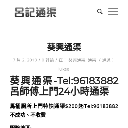
葵興通渠
/
/
/
7 月 2, 2019
0 評論
在：
葵興通渠
,
通渠
通過：
luikee
葵興通渠-Tel:96183882
呂師傅上門24小時通渠
馬桶厠所上門特快通渠$200起Tel:96183882
不成功、不收費
服務地區: