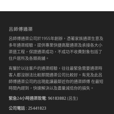
呂師傅通渠
呂師傅通渠公司於1955年創辦，憑著家族通渠生意及
多年通渠經驗，提供專業快捷高壓通渠及承接各大小
渠道工程，保證通渠成功，不成功不收費對象包括了
住戶居所及各類商舖。
有鑒於以往客戶的通渠經驗，往往最緊急需要通渠時
客人都沒辦法比較那間通渠公司比較好。有見及此呂
師傅通渠公司的出現能讓最鄰近你的通渠師傅 在最短
時間內趕到，快速解決以及盡量減低你的損失。
緊急24小時通渠致電:
96183882
(呂生)
公司電話 :
25441823