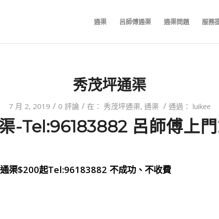
通渠
呂師傅通渠
通渠問題
服務
秀茂坪通渠
/
/
/
7 月 2, 2019
0 評論
在：
秀茂坪通渠
,
通渠
通過：
luikee
-Tel:96183882 呂師傅上
$200起Tel:96183882 不成功、不收費
：