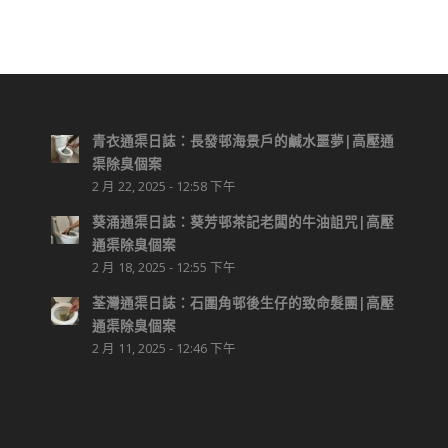
青衣通渠日誌：長發邨海景戶的鹹水噩夢|高壓通
渠除臭個案
2 月 22, 2025 - 12:58 下午
葵涌通渠日誌：葵芳邨茶記老闆的牛油詛咒|高壓
通渠除臭個案
2 月 18, 2025 - 12:55 下午
荃灣通渠日誌：石圍角邨後生仔的致命髮團|高壓
通渠除臭個案
2 月 11, 2025 - 12:46 下午