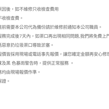
原因後，如不維修只收檢查費用
不收檢查費。
道前需要本公司代為備份請於維修前通知本公司職員。
服務完成後7天內，如渠口再出現相同問題,我們將免費上
括惡意扔垃圾渠口導致淤塞。
報價皆採用現場或電話事先報價，讓您確定金額再安心修
球及黑 色暴雨警告時，提供正常服務 。
務均由現場報價作準。
保證。