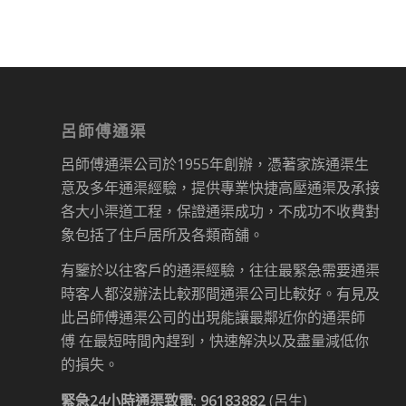
呂師傅通渠
呂師傅通渠公司於1955年創辦，憑著家族通渠生
意及多年通渠經驗，提供專業快捷高壓通渠及承接
各大小渠道工程，保證通渠成功，不成功不收費對
象包括了住戶居所及各類商舖。
有鑒於以往客戶的通渠經驗，往往最緊急需要通渠
時客人都沒辦法比較那間通渠公司比較好。有見及
此呂師傅通渠公司的出現能讓最鄰近你的通渠師
傅 在最短時間內趕到，快速解決以及盡量減低你
的損失。
緊急24小時通渠致電:
96183882
(呂生)