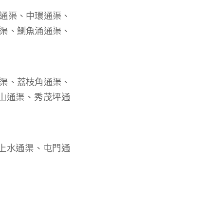
通渠、中環通渠、
渠、鰂魚涌通渠、
渠、荔枝角通渠、
山通渠、秀茂坪通
上水通渠、屯門通