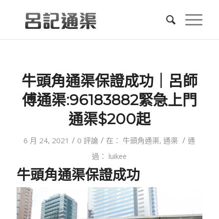
牛頭角通渠保證成功｜呂師
傅通渠:96183882緊急上門
通渠$200起
/
/
/
6 月 24, 2021
0 評論
在：
牛頭角通渠
,
通渠
通
過：
luikee
牛頭角
通渠保證成功