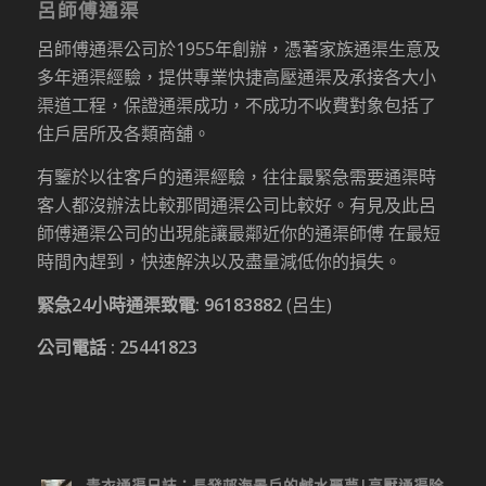
呂師傅通渠
呂師傅通渠公司於1955年創辦，憑著家族通渠生意及
多年通渠經驗，提供專業快捷高壓通渠及承接各大小
渠道工程，保證通渠成功，不成功不收費對象包括了
住戶居所及各類商舖。
有鑒於以往客戶的通渠經驗，往往最緊急需要通渠時
客人都沒辦法比較那間通渠公司比較好。有見及此呂
師傅通渠公司的出現能讓最鄰近你的通渠師傅 在最短
時間內趕到，快速解決以及盡量減低你的損失。
緊急24小時通渠致電:
96183882
(呂生)
公司電話 :
25441823
青衣通渠日誌：長發邨海景戶的鹹水噩夢|高壓通渠除