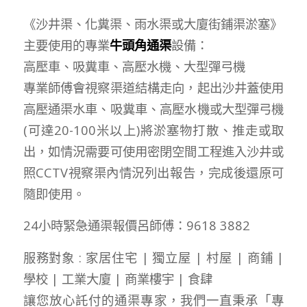
《沙井渠、化糞渠、雨水渠或大廈街鋪渠淤塞》
主要使用的專業
牛頭角通渠
設備：
高壓車、吸糞車、高壓水機、大型彈弓機
專業師傅會視察渠道結構走向，起出沙井蓋使用
高壓通渠水車、吸糞車、高壓水機或大型彈弓機
(可達20-100米以上)將淤塞物打散、推走或取
出，如情況需要可使用密閉空間工程進入沙井或
照CCTV視察渠內情況列出報告，完成後還原可
隨即使用。
24小時緊急通渠報價呂師傅：9618 3882
服務對象 : 家居住宅 | 獨立屋 | 村屋 | 商鋪 |
學校 | 工業大廈 | 商業樓宇 | 食肆
讓您放心託付的通渠專家，我們一直秉承「專