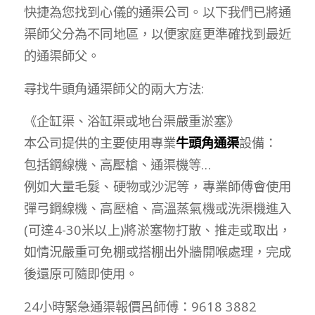
快捷為您找到心儀的通渠公司。以下我們已將通
渠師父分為不同地區，以便家庭更準確找到最近
的通渠師父。
尋找牛頭角通渠師父的兩大方法:
《企缸渠、浴缸渠或地台渠嚴重淤塞》
本公司提供的主要使用專業
牛頭角通渠
設備：
包括鋼線機、高壓槍、通渠機等…
例如大量毛髮、硬物或沙泥等，專業師傅會使用
彈弓鋼線機、高壓槍、高溫蒸氣機或洗渠機進入
(可達4-30米以上)將淤塞物打散、推走或取出，
如情況嚴重可免棚或搭棚出外牆開喉處理，完成
後還原可隨即使用。
24小時緊急通渠報價呂師傅：9618 3882