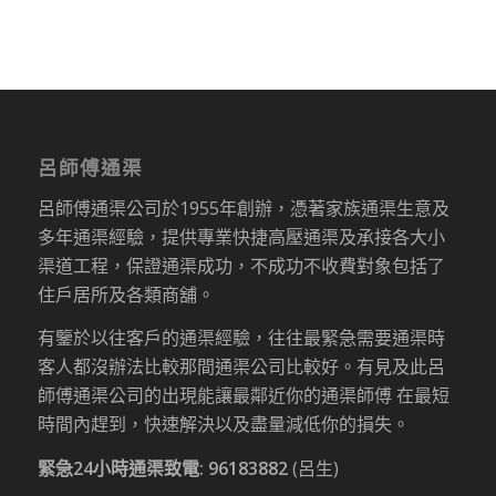
呂師傅通渠
呂師傅通渠公司於1955年創辦，憑著家族通渠生意及
多年通渠經驗，提供專業快捷高壓通渠及承接各大小
渠道工程，保證通渠成功，不成功不收費對象包括了
住戶居所及各類商舖。
有鑒於以往客戶的通渠經驗，往往最緊急需要通渠時
客人都沒辦法比較那間通渠公司比較好。有見及此呂
師傅通渠公司的出現能讓最鄰近你的通渠師傅 在最短
時間內趕到，快速解決以及盡量減低你的損失。
緊急24小時通渠致電:
96183882
(呂生)