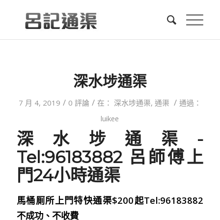
深水埗通渠
/
/
/
7 月 4, 2019
0 評論
在：
深水埗通渠
,
通渠
通過：
luikee
深水埗通渠-
Tel:96183882 呂師傅上
門24小時通渠
馬桶厠所上門特快通渠$200起Tel:96183882
不成功、不收費