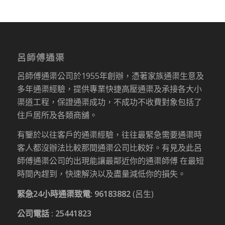
呂師傅通渠
呂師傅通渠公司於1955年創辦，憑著家族通渠生意及
多年通渠經驗，提供專業快捷高壓通渠及承接各大小
渠道工程，保證通渠成功，不成功不收費對象包括了
住戶居所及各類商舖。
有鑒於以往客戶的通渠經驗，往往最緊急需要通渠時
客人都沒辦法比較那間通渠公司比較好。有見及此呂
師傅通渠公司的出現能讓最鄰近你的通渠師傅 在最短
時間內趕到，快速解決以及盡量減低你的損失。
緊急24小時通渠致電:
96183882
(呂生)
公司電話 :
25441823