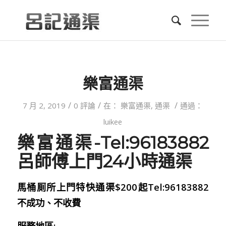
樂富通渠
/
/
/
7 月 2, 2019
0 評論
在：
樂富通渠
,
通渠
通過：
luikee
樂富通渠-Tel:96183882
呂師傅上門24小時通渠
馬桶厠所上門特快通渠$200起Tel:96183882
不成功、不收費
服務地區: