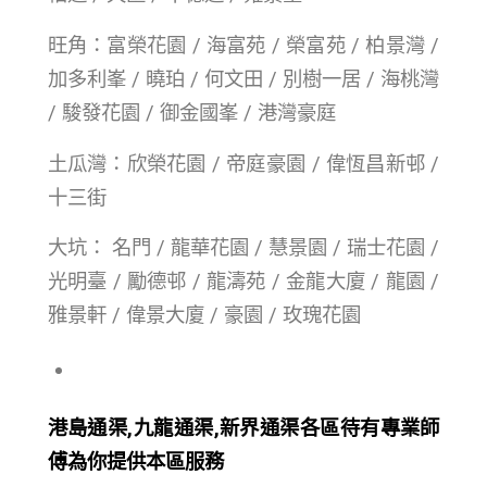
旺角：富榮花園 / 海富苑 / 榮富苑 / 柏景灣 /
加多利峯 / 曉珀 / 何文田 / 別樹一居 / 海桃灣
/ 駿發花園 / 御金國峯 / 港灣豪庭
土瓜灣：欣榮花園 / 帝庭豪園 / 偉恆昌新邨 /
十三街
大坑： 名門 / 龍華花園 / 慧景園 / 瑞士花園 /
光明臺 / 勵德邨 / 龍濤苑 / 金龍大廈 / 龍園 /
雅景軒 / 偉景大廈 / 豪園 / 玫瑰花園
港島通渠,九龍通渠,新界通渠各區待有專業師
傅為你提供本區服務