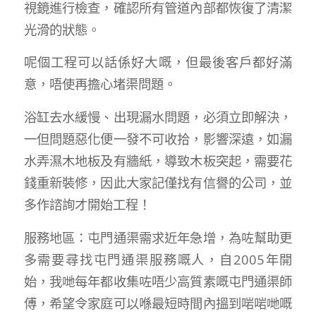
視鏡進行檢查，確認所有管道內部都恢復了清潔
光滑的狀態。
呢個工程可以話係好大嘅，但最後客戶都好滿
意，唔使再擔心堵渠問題。
浴缸去水緩慢、出現漏水問題，必須立即解決，
一但問題惡化便一發不可收拾，影響深遠，如漏
水弄濕木地板及有牆紙，導致木板突起，需要花
錢重新裝修，因此大家記僅找有信譽的公司，並
多作諮詢才開始工程！
服務地區：屯門通渠需求近年急增，為咗幫助更
多需要尋找屯門通渠服務嘅人，自2005年開
始，我哋每年都收集咗唔少高質素嘅屯門通渠師
傅，希望令家庭可以喺最短時間內搵到啱啱哋嘅