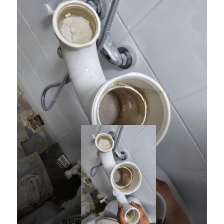
呂記通
渠