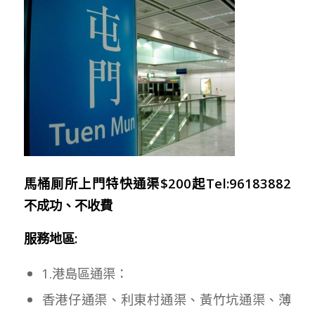
馬桶厠所上門特快通渠$200起Tel:96183882
不成功、不收費
服務地區:
1.港島區通渠：
香港仔通渠、利東村通渠、黃竹坑通渠、薄