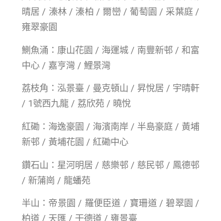
晴居 / 溱林 / 溱柏 / 爾巒 / 葡萄園 / 采葉庭 /
雍翠豪園
鰂魚涌：康山花園 / 海運城 / 南豐新邨 / 和富
中心 / 嘉亨灣 / 鯉景灣
荔枝角：泓景臺 / 曼克頓山 / 昇悅居 / 宇晴軒
/ 1號西九龍 / 荔欣苑 / 曉悅
紅磡：海逸豪園 / 海濱南岸 / 半島豪庭 / 黃埔
新邨 / 黃埔花園 / 紅磡中心
鑽石山：星河明居 / 慈樂邨 / 慈民邨 / 鳳德邨
/ 新蒲崗 / 龍蟠苑
半山：帝景園 / 羅便臣道 / 寶珊道 / 碧翠園 /
柏道 / 天匯 / 干德道 / 雍景臺