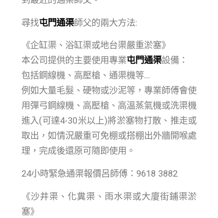
尋找
屯門通渠
師父的兩大方法:
《企缸渠、浴缸渠或地台渠嚴重淤塞》
本公司提供的主要使用專業
屯門通渠
設備：
包括鋼線機、高壓槍、通渠機等…
例如大量毛髮、硬物或沙泥等，專業師傅會使
用彈弓鋼線機、高壓槍、高溫蒸氣機或洗渠機
進入(可達4-30米以上)將淤塞物打散、推走或
取出，如情況嚴重可免棚或搭棚出外牆開喉處
理，完成後還原可隨即使用。
24小時緊急通渠報價呂師傅：9618 3882
《沙井渠、化糞渠、雨水渠或大廈街鋪渠淤
塞》