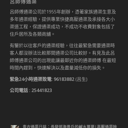
呂師傅通渠
呂師傅通渠公司於1955年創辦，憑著家族通渠生意及
多年通渠經驗，提供專業快捷高壓通渠及承接各大小
渠道工程，保證通渠成功，不成功不收費對象包括了
住戶居所及各類商舖。
有鑒於以往客戶的通渠經驗，往往最緊急需要通渠時
客人都沒辦法比較那間通渠公司比較好。有見及此呂
師傅通渠公司的出現能讓最鄰近你的通渠師傅 在最短
時間內趕到，快速解決以及盡量減低你的損失。
緊急24小時通渠致電:
96183882
(呂生)
公司電話 :
25441823
青衣通渠日誌：長發邨海景戶的鹹水噩夢|高壓通渠除