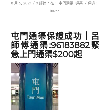
/
/
/
8 月 5, 2021
0 評論
在：
屯門通渠
,
通渠
通過：
luikee
屯門通渠保證成功｜呂
師傅通渠:96183882緊
急上門通渠$200起