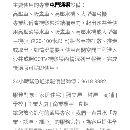
主要使用的專業
屯門通渠
設備：
高壓車、吸糞車、高壓水機、大型彈弓機
專業師傅會視察渠道結構走向，起出沙井蓋使
用高壓通渠水車、吸糞車、高壓水機或大型彈
弓機(可達20-100米以上)將淤塞物打散、推走
或取出，如情況需要可使用密閉空間工程進入
沙井或照CCTV視察渠內情況列出報告，完成
後還原可隨即使用。
24小時緊急通渠報價呂師傅：9618 3882
服務對象 : 家居住宅 | 獨立屋 | 村屋 | 商鋪 |
學校 | 工業大廈 | 商業樓宇 | 食肆
讓您放心託付的通渠專家，我們一直秉承「專
業．認真．細心」的服務宗旨，為客戶提供全