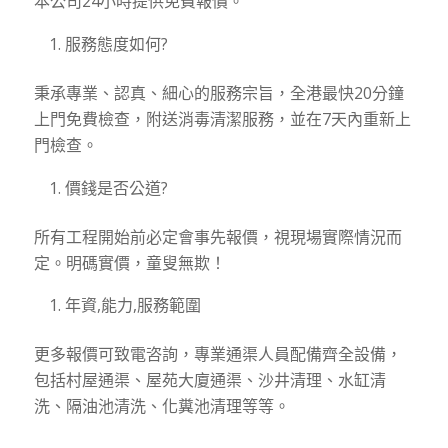
本公司24小時提供免費報價。
服務態度如何?
秉承專業、認真、細心的服務宗旨，全港最快20分鐘
上門免費檢查，附送消毒清潔服務，並在7天內重新上
門檢查。
價錢是否公道?
所有工程開始前必定會事先報價，視現場實際情況而
定。明碼實價，童叟無欺！
年資,能力,服務範圍
更多報價可致電咨詢，專業通渠人員配備齊全設備，
包括村屋通渠、屋苑大廈通渠、沙井清理、水缸清
洗、隔油池清洗、化糞池清理等等。