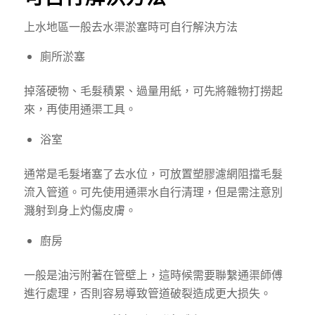
上水地區一般
去水渠
淤塞
時
可自行解決方法
廁所淤塞
掉落硬物、毛髮積累、過量用紙，可先將雜物打撈起
來，再使用通渠工具。
浴室
通常是毛髮堵塞了去水位，可放置塑膠濾網阻擋毛髮
流入管道。可先使用通渠水自行清理，但是需注意別
濺射到身上灼傷皮膚。
廚房
一般是油污附著在管壁上，這時候需要聯繫通渠師傅
進行處理，否則容易導致管道破裂造成更大损失。