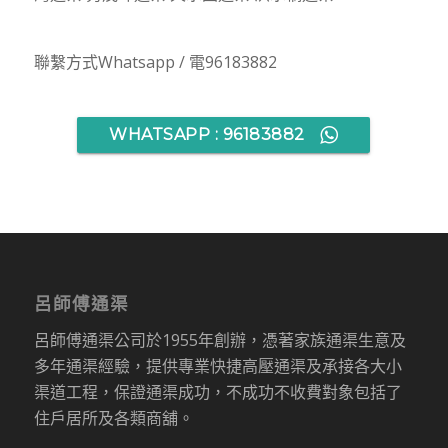
聯繫方式Whatsapp / 電96183882
WHATSAPP : 96183882
呂師傅通渠
呂師傅通渠公司於1955年創辦，憑著家族通渠生意及
多年通渠經驗，提供專業快捷高壓通渠及承接各大小
渠道工程，保證通渠成功，不成功不收費對象包括了
住戶居所及各類商舖。