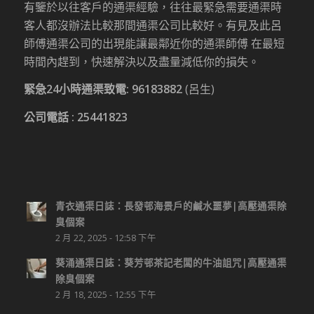
有鑒於以往客戶的通渠經驗，往往最緊急需要通渠時
客人都沒辦法比較那間通渠公司比較好。有見及此呂
師傅通渠公司的出現能讓最鄰近你的通渠師傅 在最短
時間內趕到，快速解決以及盡量減低你的損失。
緊急24小時通渠致電:
96183882
(呂生)
公司電話 :
25441823
青衣通渠日誌：長發邨海景戶的鹹水噩夢|高壓通渠除
臭個案
2 月 22, 2025 - 12:58 下午
葵涌通渠日誌：葵芳邨茶記老闆的牛油詛咒|高壓通渠
除臭個案
2 月 18, 2025 - 12:55 下午