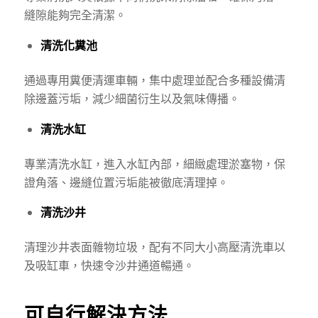
縫隙能夠完全清潔。
清洗化糞池
通過專用糞便清運車輛，集中處理並配合多種設備清
除邊蓋污垢，減少細菌衍生以及氣味傳播。
清洗水缸
專業清洗水缸，進入水缸內部，細緻處理淤塞物，保
證角落、邊縫位置污垢能被徹底清理掉。
清洗沙井
清理沙井表面雜物垃圾，配有不同大小高壓清洗車以
及吸缸車，快速令沙井通道暢通。
可自行解決方法