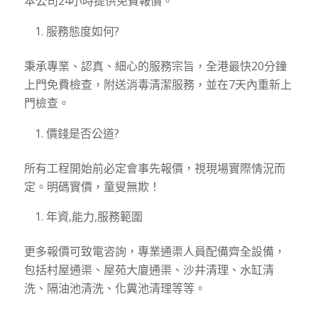
本公司24小時提供免費報價。
服務態度如何?
秉承專業、認真、細心的服務宗旨，全港最快20分鐘
上門免費檢查，附送消毒清潔服務，並在7天內重新上
門檢查。
價錢是否公道?
所有工程開始前必定會事先報價，視現場實際情況而
定。明碼實價，童叟無欺！
年資,能力,服務範圍
更多報價可致電咨詢，專業通渠人員配備齊全設備，
包括村屋通渠、屋苑大廈通渠、沙井清理、水缸清
洗、隔油池清洗、化糞池清理等等。