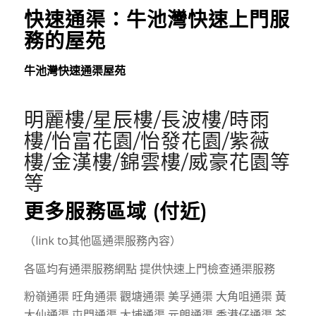
快速通渠：
牛池灣
快速上門服
務的屋苑
牛池灣快速通渠屋苑
明麗樓/星辰樓/長波樓/時雨
樓/怡富花園/怡發花園/紫薇
樓/金漢樓/錦雲樓/威豪花園等
等
更多服務區域 (付近)
（link to其他區通渠服務內容）
各區均有通渠服務網點 提供快速上門檢查通渠服務
粉嶺通渠 旺角通渠 觀塘通渠 美孚通渠 大角咀通渠 黃
大仙通渠 屯門通渠 大埔通渠 元朗通渠 香港仔通渠 荃