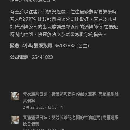
住戶居所及各類商舖。
有鑒於以往客戶的通渠經驗，往往最緊急需要通渠時
客人都沒辦法比較那間通渠公司比較好。有見及此呂
師傅通渠公司的出現能讓最鄰近你的通渠師傅 在最短
時間內趕到，快速解決以及盡量減低你的損失。
緊急24小時通渠致電:
96183882
(呂生)
公司電話 :
25441823
青衣通渠日誌：長發邨海景戶的鹹水噩夢|高壓通渠除
臭個案
2 月 22, 2025 - 12:58 下午
葵涌通渠日誌：葵芳邨茶記老闆的牛油詛咒|高壓通渠
除臭個案