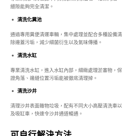
縫隙能夠完全清潔。
清洗化糞池
通過專用糞便清運車輛，集中處理並配合多種設備清
除邊蓋污垢，減少細菌衍生以及氣味傳播。
清洗水缸
專業清洗水缸，進入水缸內部，細緻處理淤塞物，保
證角落、邊縫位置污垢能被徹底清理掉。
清洗沙井
清理沙井表面雜物垃圾，配有不同大小高壓清洗車以
及吸缸車，快速令沙井通道暢通。
可自行解決方法