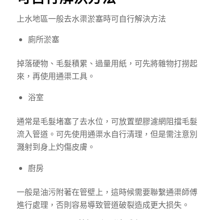
上水地區一般
去水渠
淤塞
時
可自行解決方法
廁所淤塞
掉落硬物、毛髮積累、過量用紙，可先將雜物打撈起
來，再使用通渠工具。
浴室
通常是毛髮堵塞了去水位，可放置塑膠濾網阻擋毛髮
流入管道。可先使用通渠水自行清理，但是需注意別
濺射到身上灼傷皮膚。
廚房
一般是油污附著在管壁上，這時候需要聯繫通渠師傅
進行處理，否則容易導致管道破裂造成更大损失。