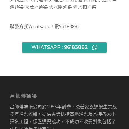
灣通渠 秀茂坪通渠 天水圍通渠 洪水橋通渠
聯繫方式Whatsapp / 電96183882
WHATSAPP : 96183882
呂師傅通渠
呂師傅通渠公司於1955年創辦，憑著家族通渠生意及
多年通渠經驗，提供專業快捷高壓通渠及承接各大小
渠道工程，保證通渠成功，不成功不收費對象包括了