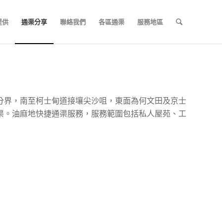
提供
通渠分享
聯絡我們
各區通渠
服務地區
分界，南至柯士甸道接壤尖沙咀，東面為何文田及京士
渠。油麻地快捷通渠服務，服務範圍包括私人屋苑、工