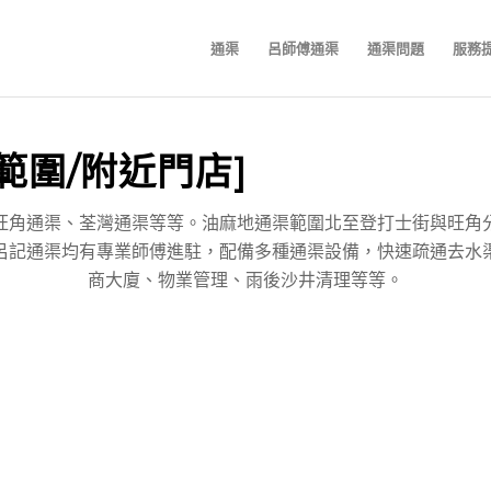
通渠
呂師傅通渠
通渠問題
服務
範圍/附近門店]
旺角通渠、荃灣通渠等等。油麻地通渠範圍北至登打士街與旺角
呂記通渠均有專業師傅進駐，配備多種通渠設備，快速疏通去水
商大廈、物業管理、雨後沙井清理等等。