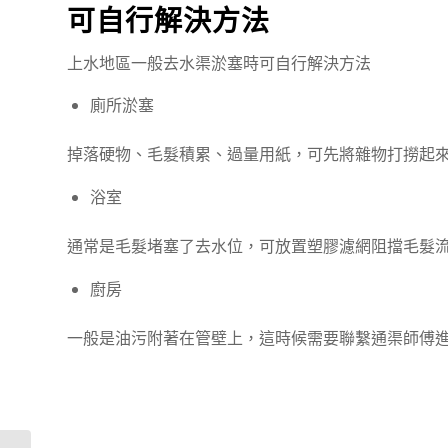
可自行解決方法
上水地區一般
去水渠
淤塞
時
可自行解決方法
廁所淤塞
掉落硬物、毛髮積累、過量用紙，可先將雜物打撈起
浴室
通常是毛髮堵塞了去水位，可放置塑膠濾網阻擋毛髮
廚房
一般是油污附著在管壁上，這時候需要聯繫通渠師傅