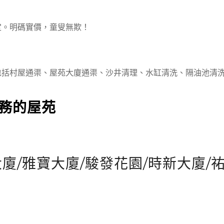
定。明碼實價，童叟無欺！
包括村屋通渠、屋苑大廈通渠、沙井清理、水缸清洗、隔油池清
服務的屋苑
廈/雅寶大廈/駿發花園/時新大廈/