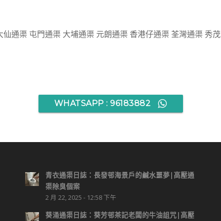
大仙通渠 屯門通渠 大埔通渠 元朗通渠 香港仔通渠 荃灣通渠 秀
WHATSAPP : 96183882
青衣通渠日誌：長發邨海景戶的鹹水噩夢|高壓通
渠除臭個案
2 月 22, 2025 - 12:58 下午
葵涌通渠日誌：葵芳邨茶記老闆的牛油詛咒|高壓