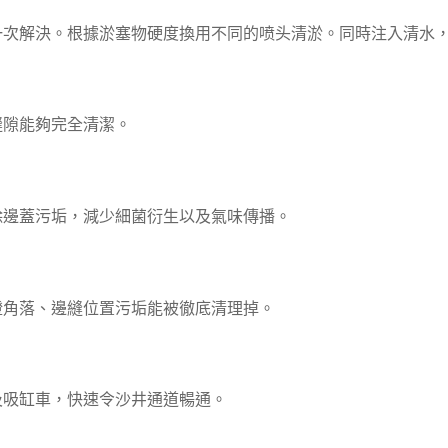
一次解決。根據淤塞物硬度換用不同的喷头清淤。同時注入清水
縫隙能夠完全清潔。
除邊蓋污垢，減少細菌衍生以及氣味傳播。
證角落、邊縫位置污垢能被徹底清理掉。
及吸缸車，快速令沙井通道暢通。