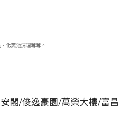
洗、化糞池清理等等。
祐安閣/俊逸豪園/萬榮大樓/富昌