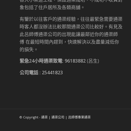
象包括了住戶居所及各類商舖。
有鑒於以往客戶的通渠經驗，往往最緊急需要通渠
時客人都沒辦法比較那間通渠公司比較好。有見及
此呂師傅通渠公司的出現能讓最鄰近你的通渠師
傅 在最短時間內趕到，快速解決以及盡量減低你
的損失。
緊急24小時通渠致電:
96183882
(呂生)
公司電話 :
25441823
© Copyright - 通渠 | 通渠公司 | 呂師傅專業通渠