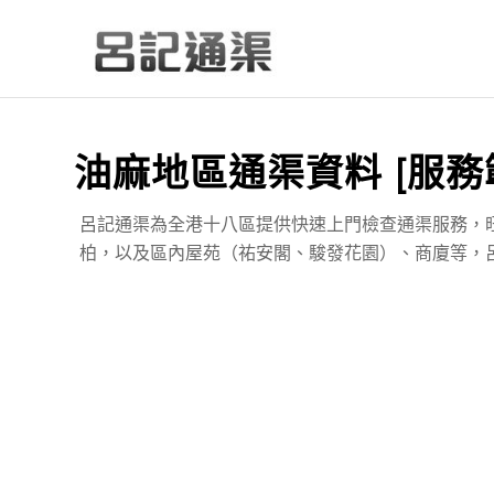
油麻地區通渠資料 [服務
呂記通渠為全港十八區提供快速上門檢查通渠服務，
柏，以及區內屋苑（祐安閣、駿發花園）、商廈等，