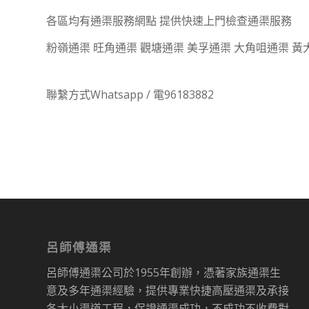
各區均有通渠服務網點 提供快速上門檢查通渠服務
粉嶺通渠 旺角通渠 觀塘通渠 美孚通渠 大角咀通渠 黃
聯繫方式Whatsapp / 電96183882
呂師傅通渠
呂師傅通渠公司於1955年創辦，憑著家族通渠生
意及多年通渠經驗，提供專業快捷高壓通渠及承接
各大小渠道工程，保證通渠成功，不成功不收費對