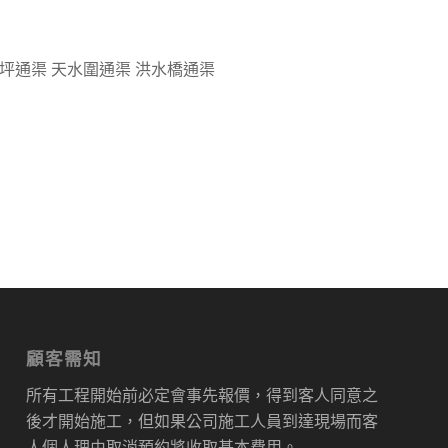
茂坪通渠 天水圍通渠 洪水橋通渠
顧客需知
所有工程開始前必定會事先報價，得到客人同意之
後才開始施工，但如果公司施工人員到達現場而客
人個人理由取消預約將收取基本費用。