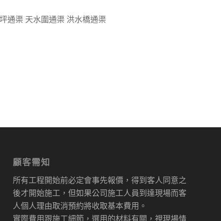
茂坪通渠 天水圍通渠 洪水橋通渠
顧客需知
所有工程開始前必定會事先報價，得到客人同意之
後才開始施工，但如果公司施工人員到達現場而客
人個人理由取消預約將收取基本費用。
實際費用跟施工細節，選用的材料有關，視現場情