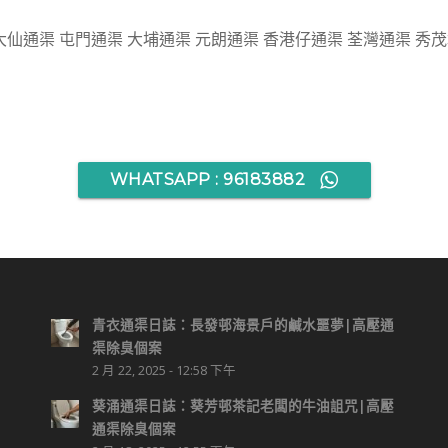
大仙通渠 屯門通渠 大埔通渠 元朗通渠 香港仔通渠 荃灣通渠 秀
WHATSAPP : 96183882
青衣通渠日誌：長發邨海景戶的鹹水噩夢|高壓通
渠除臭個案
2 月 22, 2025 - 12:58 下午
葵涌通渠日誌：葵芳邨茶記老闆的牛油詛咒|高壓
通渠除臭個案