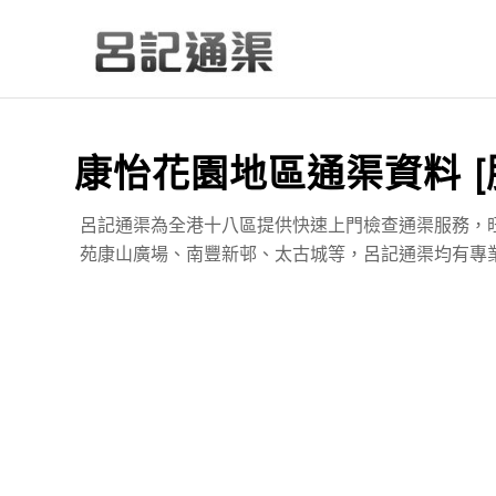
康怡花園地區通渠資料 [
呂記通渠為全港十八區提供快速上門檢查通渠服務，
苑康山廣場、南豐新邨、太古城等，呂記通渠均有專