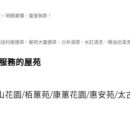
定。明碼實價，童叟無欺！
包括村屋通渠、屋苑大廈通渠、沙井清理、水缸清洗、隔油池清
服務的屋苑
山花園/栢蕙苑/康蕙花園/惠安苑/太