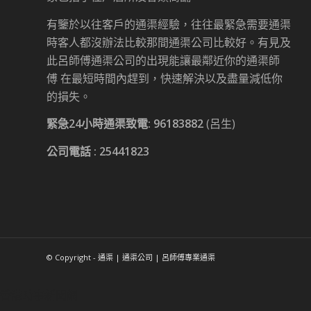
有鑒於以往客戶的通渠經驗，往往最緊急需要通渠
時客人都沒辦法比較那間通渠公司比較好。有見及
此呂師傅通渠公司的出現能讓最鄰近你的通渠師
傅 在最短時間內趕到，快速解決以及盡量減低你
的損失。
緊急24小時通渠致電:
96183882
(呂生)
公司電話 :
25441823
© Copyright - 通渠 | 通渠公司 | 呂師傅專業通渠
香港時事新聞網