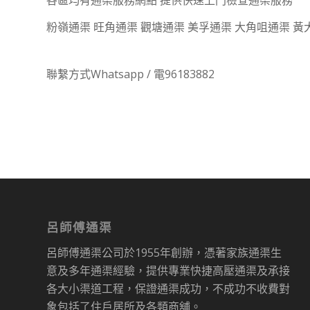
粉嶺通渠 旺角通渠 觀塘通渠 美孚通渠 大角咀通渠 黃
聯繫方式Whatsapp / 電96183882
呂師傅通渠
呂師傅通渠公司於1955年創辦，憑著家族通渠生
意及多年通渠經驗，提供專業快捷高壓通渠及承接
各大小渠道工程，保證通渠成功，不成功不收費對
象包括了住戶居所及各類商舖。