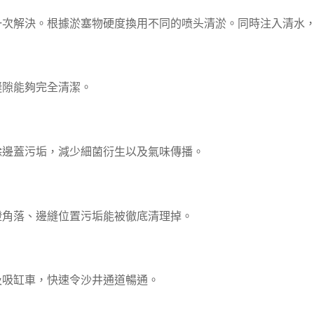
一次解決。根據淤塞物硬度換用不同的喷头清淤。同時注入清水
縫隙能夠完全清潔。
除邊蓋污垢，減少細菌衍生以及氣味傳播。
證角落、邊縫位置污垢能被徹底清理掉。
及吸缸車，快速令沙井通道暢通。