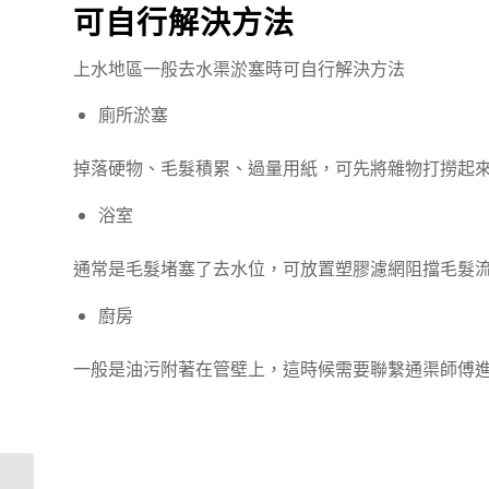
可自行解決方法
上水地區一般
去水渠
淤塞
時
可自行解決方法
廁所淤塞
掉落硬物、毛髮積累、過量用紙，可先將雜物打撈起
浴室
通常是毛髮堵塞了去水位，可放置塑膠濾網阻擋毛髮
廚房
一般是油污附著在管壁上，這時候需要聯繫通渠師傅