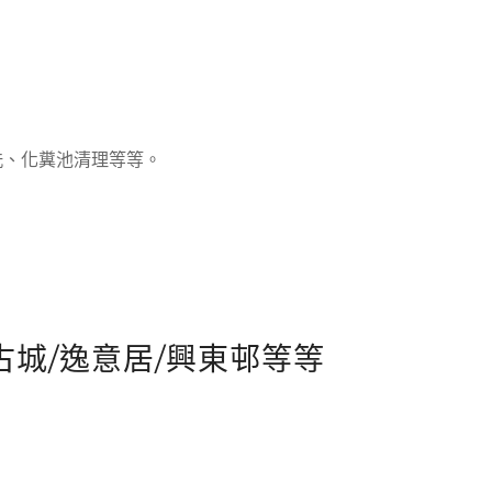
洗、化糞池清理等等。
古城/逸意居/興東邨等等