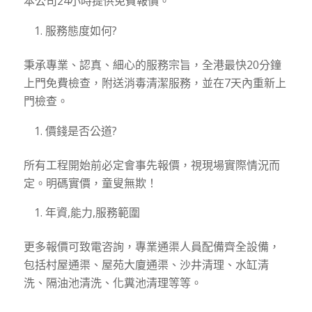
本公司24小時提供免費報價。
服務態度如何?
秉承專業、認真、細心的服務宗旨，全港最快20分鐘
上門免費檢查，附送消毒清潔服務，並在7天內重新上
門檢查。
價錢是否公道?
所有工程開始前必定會事先報價，視現場實際情況而
定。明碼實價，童叟無欺！
年資,能力,服務範圍
更多報價可致電咨詢，專業通渠人員配備齊全設備，
包括村屋通渠、屋苑大廈通渠、沙井清理、水缸清
洗、隔油池清洗、化糞池清理等等。