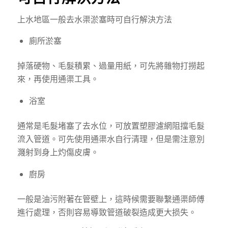
上水地區一般
去水渠
淤塞
時
可自行解決方法
廁所淤塞
掉落硬物、毛髮積累、過量用紙，可先將雜物打撈起
來，再使用通渠工具。
浴室
通常是毛髮堵塞了去水位，可放置塑膠濾網阻擋毛髮
流入管道。可先使用通渠水自行清理，但是需注意別
濺射到身上灼傷皮膚。
廚房
一般是油污附著在管壁上，這時候需要聯繫通渠師傅
進行處理，否則容易導致管道破裂造成更大损失。