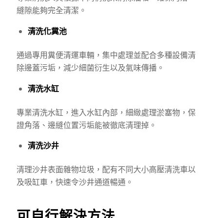
縫隙能夠完全清潔。
清洗化糞池
通過專用糞便清運車輛，集中處理並配合多種設備清
除邊蓋污垢，減少細菌衍生以及氣味傳播。
清洗水缸
專業清洗水缸，進入水缸內部，細緻處理淤塞物，保
證角落、邊縫位置污垢能被徹底清理掉。
清洗沙井
清理沙井表面雜物垃圾，配有不同大小高壓清洗車以
及吸缸車，快速令沙井通道暢通。
可自行解決方法