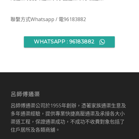
聯繫方式Whatsapp / 電96183882
WHATSAPP : 96183882
呂師傅通渠
呂師傅通渠公司於1955年創辦，憑著家族通渠生意及
多年通渠經驗，提供專業快捷高壓通渠及承接各大小
渠道工程，保證通渠成功，不成功不收費對象包括了
住戶居所及各類商舖。