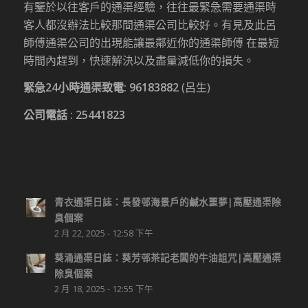
有鑒於以往客戶的通渠經驗，往往最緊急需要通渠時
客人都沒辦法比較那間通渠公司比較好。有見及此呂
師傅通渠公司的出現能讓最鄰近你的通渠師傅 在最短
時間內趕到，快速解決以及盡量減低你的損失。
緊急24小時通渠致電:
96183882
(呂生)
公司電話 :
25441823
青衣通渠日誌：長發邨海景戶的鹹水噩夢|高壓通渠除
臭個案
2 月 22, 2025 - 12:58 下午
葵涌通渠日誌：葵芳邨茶記老闆的牛油詛咒|高壓通渠
除臭個案
2 月 18, 2025 - 12:55 下午