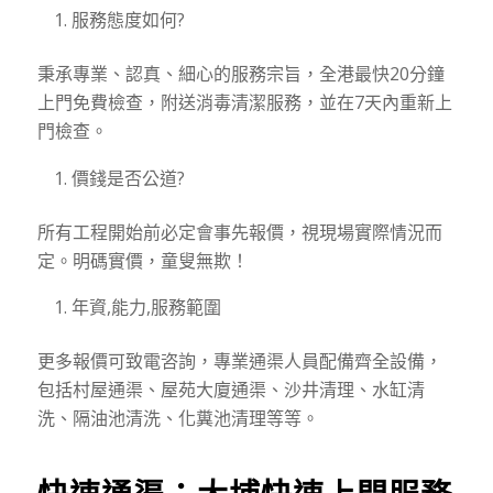
服務態度如何?
秉承專業、認真、細心的服務宗旨，全港最快20分鐘
上門免費檢查，附送消毒清潔服務，並在7天內重新上
門檢查。
價錢是否公道?
所有工程開始前必定會事先報價，視現場實際情況而
定。明碼實價，童叟無欺！
年資,能力,服務範圍
更多報價可致電咨詢，專業通渠人員配備齊全設備，
包括村屋通渠、屋苑大廈通渠、沙井清理、水缸清
洗、隔油池清洗、化糞池清理等等。