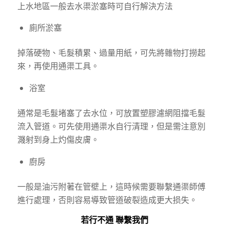
上水地區一般
去水渠
淤塞
時
可自行解決方法
廁所淤塞
掉落硬物、毛髮積累、過量用紙，可先將雜物打撈起
來，再使用通渠工具。
浴室
通常是毛髮堵塞了去水位，可放置塑膠濾網阻擋毛髮
流入管道。可先使用通渠水自行清理，但是需注意別
濺射到身上灼傷皮膚。
廚房
一般是油污附著在管壁上，這時候需要聯繫通渠師傅
進行處理，否則容易導致管道破裂造成更大损失。
若行不通 聯繫我們