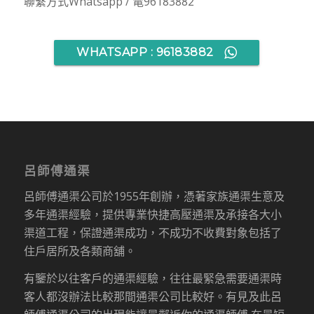
聯繫方式Whatsapp / 電96183882
WHATSAPP : 96183882
呂師傅通渠
呂師傅通渠公司於1955年創辦，憑著家族通渠生意及
多年通渠經驗，提供專業快捷高壓通渠及承接各大小
渠道工程，保證通渠成功，不成功不收費對象包括了
住戶居所及各類商舖。
有鑒於以往客戶的通渠經驗，往往最緊急需要通渠時
客人都沒辦法比較那間通渠公司比較好。有見及此呂