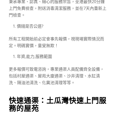
秉承專業、認真、細心的服務宗旨，全港最快20分鐘
上門免費檢查，附送消毒清潔服務，並在7天內重新上
門檢查。
價錢是否公道?
所有工程開始前必定會事先報價，視現場實際情況而
定。明碼實價，童叟無欺！
年資,能力,服務範圍
更多報價可致電咨詢，專業通渠人員配備齊全設備，
包括村屋通渠、屋苑大廈通渠、沙井清理、水缸清
洗、隔油池清洗、化糞池清理等等。
快速通渠：
土瓜灣
快速上門服
務的屋苑