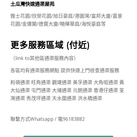
土瓜灣快速通渠屋苑
雅士花園/欣榮花園/旭日豪庭/港圖灣/富邦大廈/嘉景
花園/金運閣/德寶大廈/曉暉華庭/海悅豪庭等
更多服務區域 (付近)
（link to其他區通渠服務內容）
各區均有通渠服務網點 提供快速上門檢查通渠服務
粉嶺通渠 旺角通渠 觀塘通渠 美孚通渠 大角咀通渠 黃
大仙通渠 屯門通渠 大埔通渠 元朗通渠 香港仔通渠 荃
灣通渠 秀茂坪通渠 天水圍通渠 洪水橋通渠
聯繫方式Whatsapp / 電96183882