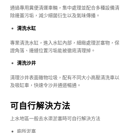
通過專用糞便清運車輛，集中處理並配合多種設備清
除邊蓋污垢，減少細菌衍生以及氣味傳播。
清洗水缸
專業清洗水缸，進入水缸內部，細緻處理淤塞物，保
證角落、邊縫位置污垢能被徹底清理掉。
清洗沙井
清理沙井表面雜物垃圾，配有不同大小高壓清洗車以
及吸缸車，快速令沙井通道暢通。
可自行解決方法
上水地區一般
去水渠
淤塞
時
可自行解決方法
廁所淤塞