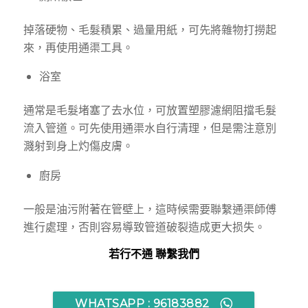
掉落硬物、毛髮積累、過量用紙，可先將雜物打撈起
來，再使用通渠工具。
浴室
通常是毛髮堵塞了去水位，可放置塑膠濾網阻擋毛髮
流入管道。可先使用通渠水自行清理，但是需注意別
濺射到身上灼傷皮膚。
廚房
一般是油污附著在管壁上，這時候需要聯繫通渠師傅
進行處理，否則容易導致管道破裂造成更大损失。
若行不通 聯繫我們
WHATSAPP : 96183882