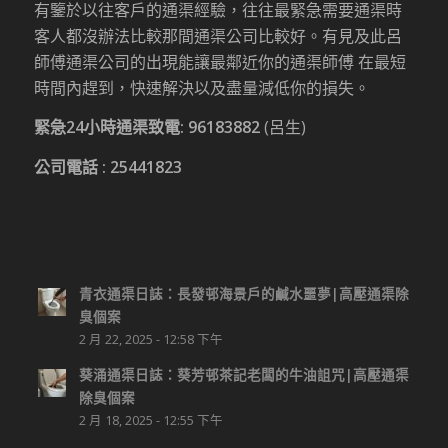
有鑒於以往客戶的通渠經驗，往往最緊急需要通渠時
客人都沒辦法比較那間通渠公司比較好。有見及此呂
師傅通渠公司的出現能讓最鄰近你的通渠師傅 在最短
時間內趕到，快速解決以及盡量減低你的損失。
緊急24小時通渠致電:
96183882
(呂生)
公司電話 :
25441823
青衣通渠日誌：長發邨海景戶的鹹水噩夢|高壓通渠除
臭個案
2 月 22, 2025 - 12:58 下午
葵涌通渠日誌：葵芳邨茶記老闆的牛油詛咒|高壓通渠
除臭個案
2 月 18, 2025 - 12:55 下午